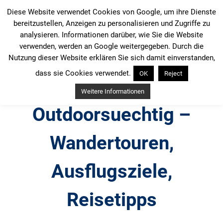
Zum
Diese Website verwendet Cookies von Google, um ihre Dienste
Inhalt
bereitzustellen, Anzeigen zu personalisieren und Zugriffe zu
springen
analysieren. Informationen darüber, wie Sie die Website
verwenden, werden an Google weitergegeben. Durch die
Nutzung dieser Website erklären Sie sich damit einverstanden,
dass sie Cookies verwendet.
OK
Reject
Weitere Informationen
Outdoorsuechtig –
Wandertouren,
Ausflugsziele,
Reisetipps
Outdoor, Wandertouren, Ausflugsziele, Reisetipps,