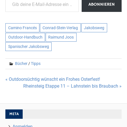
ABONNIEREN
Camino Francés
Conrad-Stein-Verlag
Jakobsweg
Outdoor-Handbuch
Raimund Joos
Spanischer Jakobsweg
Bücher
/
Tipps
Beitragsnavigation
« Outdoorsüchtig wünscht ein Frohes Osterfest!
Rheinsteig Etappe 11 – Lahnstein bis Braubach »
META
Anmelden