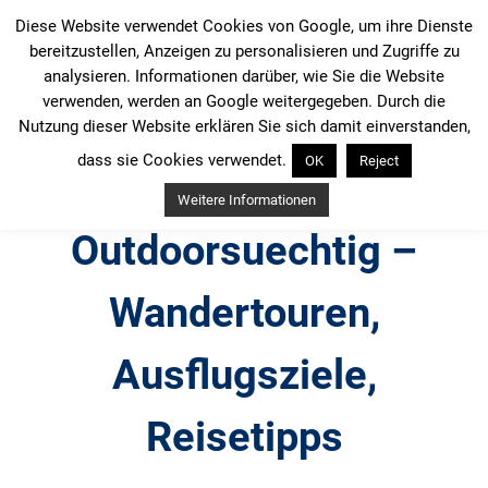
Zum
Diese Website verwendet Cookies von Google, um ihre Dienste
Inhalt
bereitzustellen, Anzeigen zu personalisieren und Zugriffe zu
springen
analysieren. Informationen darüber, wie Sie die Website
verwenden, werden an Google weitergegeben. Durch die
Nutzung dieser Website erklären Sie sich damit einverstanden,
dass sie Cookies verwendet.
OK
Reject
Weitere Informationen
Outdoorsuechtig –
Wandertouren,
Ausflugsziele,
Reisetipps
Outdoor, Wandertouren, Ausflugsziele, Reisetipps,