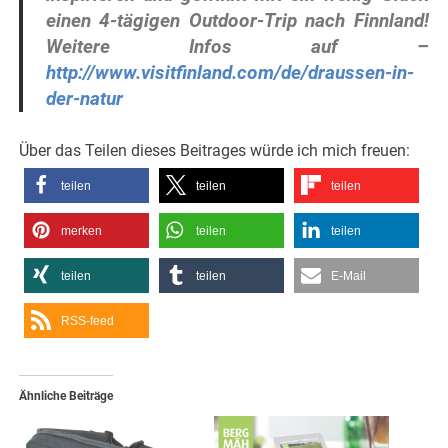
einen 4-tägigen Outdoor-Trip nach Finnland!
Weitere Infos auf –
http://www.visitfinland.com/de/draussen-in-
der-natur
Über das Teilen dieses Beitrages würde ich mich freuen:
teilen
teilen
teilen
merken
teilen
teilen
teilen
teilen
E-Mail
RSS-feed
Ähnliche Beiträge