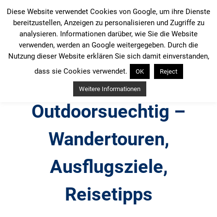
Zum
Diese Website verwendet Cookies von Google, um ihre Dienste
Inhalt
bereitzustellen, Anzeigen zu personalisieren und Zugriffe zu
springen
analysieren. Informationen darüber, wie Sie die Website
verwenden, werden an Google weitergegeben. Durch die
Nutzung dieser Website erklären Sie sich damit einverstanden,
dass sie Cookies verwendet.
OK
Reject
Weitere Informationen
Outdoorsuechtig –
Wandertouren,
Ausflugsziele,
Reisetipps
Outdoor, Wandertouren, Ausflugsziele, Reisetipps,