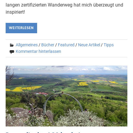
langen zertifizierten Wanderweg hat mich überzeugt und
inspiriert!
WEITERLESEN
Allgemeines
/
Bücher
/
Featured
/
Neue Artikel
/
Tipps
Kommentar hinterlassen