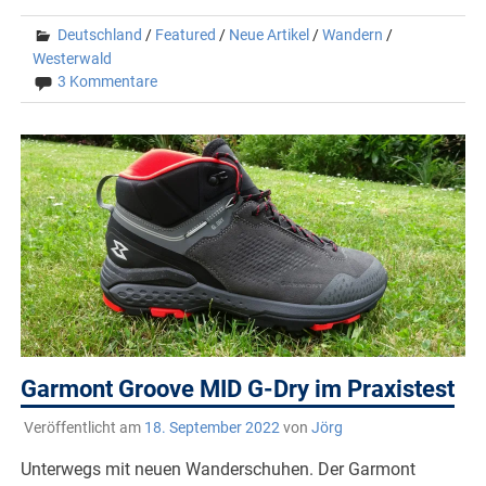
Deutschland
/
Featured
/
Neue Artikel
/
Wandern
/
Westerwald
3 Kommentare
Garmont Groove MID G-Dry im Praxistest
Veröffentlicht am
18. September 2022
von
Jörg
Unterwegs mit neuen Wanderschuhen. Der Garmont