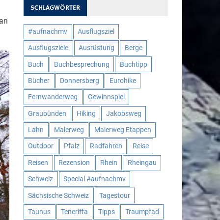
SCHLAGWÖRTER
man
#aufnachmv
Ausflugsziel
Ausflugsziele
Ausrüstung
Berge
Buch
Buchbesprechung
Buchtipp
Bücher
Donnersberg
Eurohike
Fernwanderweg
Gewinnspiel
Graubünden
Hiking
Jakobsweg
Lahn
Malerweg
Malerweg Etappen
Outdoor
Pfalz
Radfahren
Reise
Reisen
Rezension
Rhein
Rheingau
Schweiz
Special #aufnachmv
Sächsische Schweiz
Tagestour
Taunus
Teneriffa
Tipps
Traumpfad