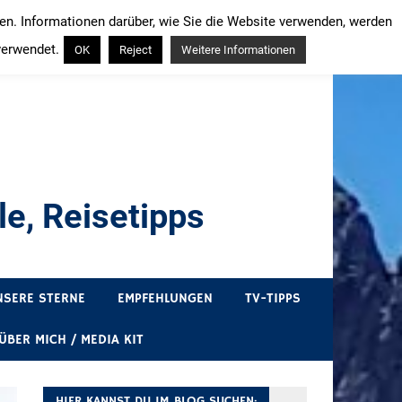
ren. Informationen darüber, wie Sie die Website verwenden, werden
verwendet.
OK
Reject
Weitere Informationen
e, Reisetipps
draußen sind. In Deutschland und überall!
NSERE STERNE
EMPFEHLUNGEN
TV-TIPPS
ÜBER MICH / MEDIA KIT
HIER KANNST DU IM BLOG SUCHEN: