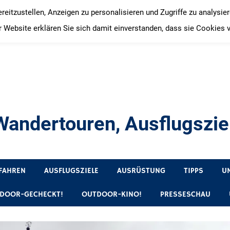
itzustellen, Anzeigen zu personalisieren und Zugriffe zu analysie
 Website erklären Sie sich damit einverstanden, dass sie Cookies 
andertouren, Ausflugsziel
, Produkttests und Buchrezensionen. Ein Blog für alle, die gern 
FAHREN
AUSFLUGSZIELE
AUSRÜSTUNG
TIPPS
U
DOOR-GECHECKT!
OUTDOOR-KINO!
PRESSESCHAU