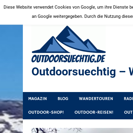
Zum
Diese Website verwendet Cookies von Google, um ihre Dienste bere
Inhalt
an Google weitergegeben. Durch die Nutzung dieser
springen
Outdoorsuechtig – W
Outdoor, Wandertouren, Ausflugsziele, Reisetipps
MAGAZIN
BLOG
WANDERTOUREN
RAD
OUTDOOR-SHOP!
OUTDOOR-REISEN!
OUT