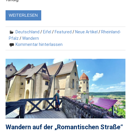
WEITERLESEN
Deutschland
/
Eifel
/
Featured
/
Neue Artikel
/
Rheinland-
Pfalz
/
Wandern
Kommentar hinterlassen
Wandern auf der „Romantischen Straße“