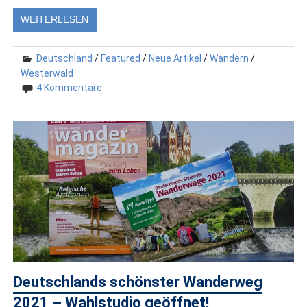
WEITERLESEN
Deutschland
/
Featured
/
Neue Artikel
/
Wandern
/
Westerwald
4 Kommentare
Deutschlands schönster Wanderweg
2021 – Wahlstudio geöffnet!