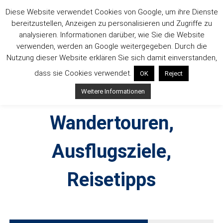
Zum
Diese Website verwendet Cookies von Google, um ihre Dienste
Inhalt
bereitzustellen, Anzeigen zu personalisieren und Zugriffe zu
springen
analysieren. Informationen darüber, wie Sie die Website
verwenden, werden an Google weitergegeben. Durch die
Nutzung dieser Website erklären Sie sich damit einverstanden,
dass sie Cookies verwendet.
OK
Reject
Outdoorsuechtig –
Weitere Informationen
Wandertouren,
Ausflugsziele,
Reisetipps
Outdoor, Wandertouren, Ausflugsziele, Reisetipps,
Produkttests und Buchrezensionen. Ein Blog für alle, die gern