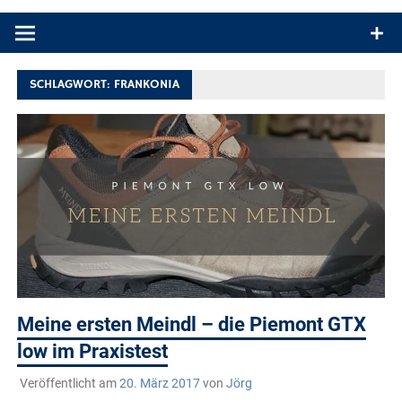
Produkttests und Buchrezensionen. Ein Blog für alle, die gern
draußen sind. In Deutschland und überall!
SCHLAGWORT:
FRANKONIA
Meine ersten Meindl – die Piemont GTX
low im Praxistest
Veröffentlicht am
20. März 2017
von
Jörg