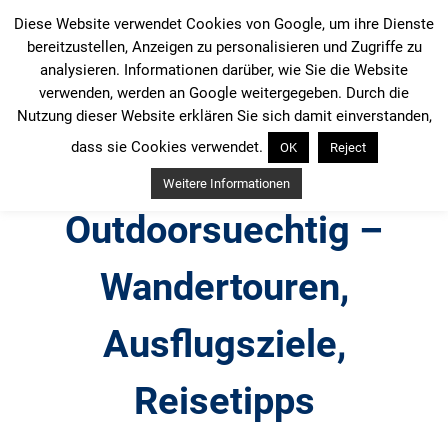
Zum
Diese Website verwendet Cookies von Google, um ihre Dienste
Inhalt
bereitzustellen, Anzeigen zu personalisieren und Zugriffe zu
springen
analysieren. Informationen darüber, wie Sie die Website
verwenden, werden an Google weitergegeben. Durch die
Nutzung dieser Website erklären Sie sich damit einverstanden,
dass sie Cookies verwendet.
OK
Reject
Weitere Informationen
Outdoorsuechtig –
Wandertouren,
Ausflugsziele,
Reisetipps
Outdoor, Wandertouren, Ausflugsziele, Reisetipps,