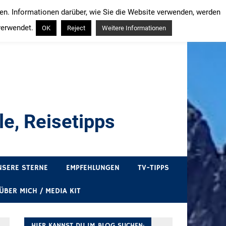
ren. Informationen darüber, wie Sie die Website verwenden, werden
verwendet.
OK
Reject
Weitere Informationen
e, Reisetipps
draußen sind. In Deutschland und überall!
NSERE STERNE
EMPFEHLUNGEN
TV-TIPPS
ÜBER MICH / MEDIA KIT
HIER KANNST DU IM BLOG SUCHEN: