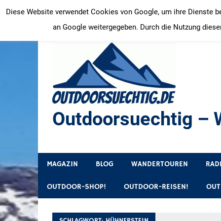
Zum
Diese Website verwendet Cookies von Google, um ihre Dienste bere
Inhalt
an Google weitergegeben. Durch die Nutzung dieser
springen
Outdoorsuechtig – W
Outdoor, Wandertouren, Ausflugsziele, Reisetipps
MAGAZIN
BLOG
WANDERTOUREN
RAD
OUTDOOR-SHOP!
OUTDOOR-REISEN!
OUT
SCHLAGWORT:
HÜHNERSTEIN