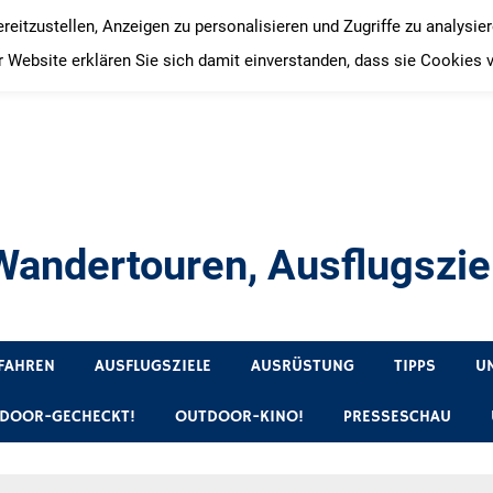
itzustellen, Anzeigen zu personalisieren und Zugriffe zu analysie
 Website erklären Sie sich damit einverstanden, dass sie Cookies 
andertouren, Ausflugsziel
, Produkttests und Buchrezensionen. Ein Blog für alle, die gern 
FAHREN
AUSFLUGSZIELE
AUSRÜSTUNG
TIPPS
U
DOOR-GECHECKT!
OUTDOOR-KINO!
PRESSESCHAU