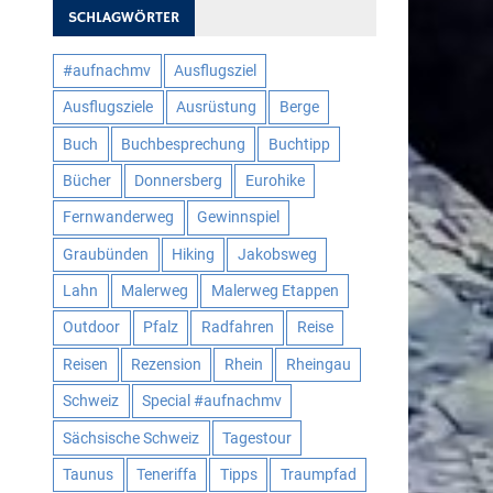
SCHLAGWÖRTER
#aufnachmv
Ausflugsziel
Ausflugsziele
Ausrüstung
Berge
Buch
Buchbesprechung
Buchtipp
Bücher
Donnersberg
Eurohike
Fernwanderweg
Gewinnspiel
Graubünden
Hiking
Jakobsweg
Lahn
Malerweg
Malerweg Etappen
Outdoor
Pfalz
Radfahren
Reise
Reisen
Rezension
Rhein
Rheingau
Schweiz
Special #aufnachmv
Sächsische Schweiz
Tagestour
Taunus
Teneriffa
Tipps
Traumpfad