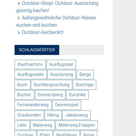
Outdoor-Shop! Outdoor-Ausrüstung
günstig kaufen!
Außergewöhnliche Outdoor-Reisen
suchen und buchen
Outdoor-Gecheckt!
SCHLAGWÖRTER
#aufnachmv
Ausflugsziel
Ausflugsziele
Ausrüstung
Berge
Buch
Buchbesprechung
Buchtipp
Bücher
Donnersberg
Eurohike
Fernwanderweg
Gewinnspiel
Graubünden
Hiking
Jakobsweg
Lahn
Malerweg
Malerweg Etappen
Outdoor
Pfalz
Radfahren
Reise