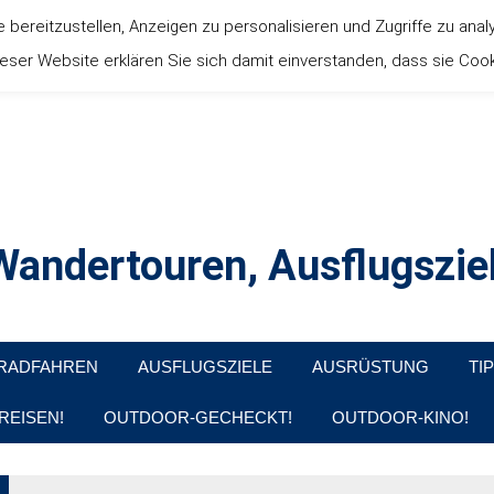
ereitzustellen, Anzeigen zu personalisieren und Zugriffe zu anal
ser Website erklären Sie sich damit einverstanden, dass sie Coo
andertouren, Ausflugsziel
, Produkttests und Buchrezensionen. Ein Blog für alle, die gern d
RADFAHREN
AUSFLUGSZIELE
AUSRÜSTUNG
TI
REISEN!
OUTDOOR-GECHECKT!
OUTDOOR-KINO!