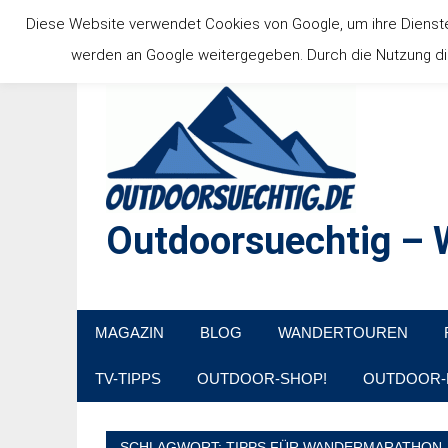
Zum
Diese Website verwendet Cookies von Google, um ihre Dienste b
Inhalt
werden an Google weitergegeben. Durch die Nutzung die
springen
Outdoorsuechtig – W
Outdoor, Wandertouren, Ausflugsziele, Reisetipps
MAGAZIN
BLOG
WANDERTOUREN
TV-TIPPS
OUTDOOR-SHOP!
OUTDOOR-
SCHLAGWORT:
TIPPS FÜR WANDERMARATHON