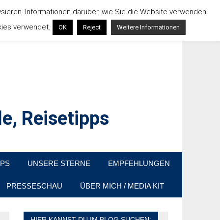
ysieren. Informationen darüber, wie Sie die Website verwenden,
kies verwendet.
OK
Reject
Weitere Informationen
e, Reisetipps
raußen sind. In Deutschland und überall!
PPS
UNSERE STERNE
EMPFEHLUNGEN
PRESSESCHAU
ÜBER MICH / MEDIA KIT
HIER KANNST DU IM BLOG SUCHEN: