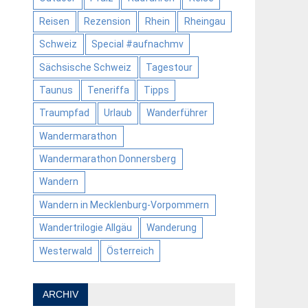
Reisen
Rezension
Rhein
Rheingau
Schweiz
Special #aufnachmv
Sächsische Schweiz
Tagestour
Taunus
Teneriffa
Tipps
Traumpfad
Urlaub
Wanderführer
Wandermarathon
Wandermarathon Donnersberg
Wandern
Wandern in Mecklenburg-Vorpommern
Wandertrilogie Allgäu
Wanderung
Westerwald
Österreich
ARCHIV