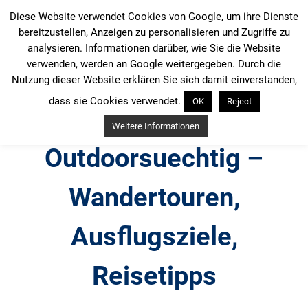
Zum
Diese Website verwendet Cookies von Google, um ihre Dienste
Inhalt
bereitzustellen, Anzeigen zu personalisieren und Zugriffe zu
springen
analysieren. Informationen darüber, wie Sie die Website
verwenden, werden an Google weitergegeben. Durch die
Nutzung dieser Website erklären Sie sich damit einverstanden,
dass sie Cookies verwendet.
OK
Reject
Weitere Informationen
Outdoorsuechtig –
Wandertouren,
Ausflugsziele,
Reisetipps
Outdoor, Wandertouren, Ausflugsziele, Reisetipps,