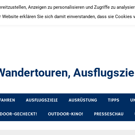
itzustellen, Anzeigen zu personalisieren und Zugriffe zu analysie
 Website erklären Sie sich damit einverstanden, dass sie Cookies 
andertouren, Ausflugsziel
, Produkttests und Buchrezensionen. Ein Blog für alle, die gern 
FAHREN
AUSFLUGSZIELE
AUSRÜSTUNG
TIPPS
U
DOOR-GECHECKT!
OUTDOOR-KINO!
PRESSESCHAU