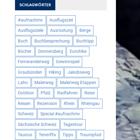
SCHLAGWÖRTER
#aufnachmv
Ausflugsziel
Ausflugsziele
Ausrüstung
Berge
Buch
Buchbesprechung
Buchtipp
Bücher
Donnersberg
Eurohike
Fernwanderweg
Gewinnspiel
Graubünden
Hiking
Jakobsweg
Lahn
Malerweg
Malerweg Etappen
Outdoor
Pfalz
Radfahren
Reise
Reisen
Rezension
Rhein
Rheingau
Schweiz
Special #aufnachmv
Sächsische Schweiz
Tagestour
Taunus
Teneriffa
Tipps
Traumpfad