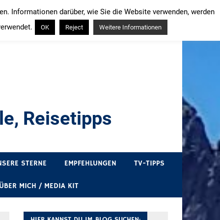
ren. Informationen darüber, wie Sie die Website verwenden, werden
verwendet.
OK
Reject
Weitere Informationen
e, Reisetipps
draußen sind. In Deutschland und überall!
NSERE STERNE
EMPFEHLUNGEN
TV-TIPPS
ÜBER MICH / MEDIA KIT
HIER KANNST DU IM BLOG SUCHEN: