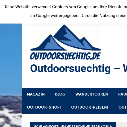
Zum
Diese Website verwendet Cookies von Google, um ihre Dienste bere
Inhalt
an Google weitergegeben. Durch die Nutzung dieser
springen
Outdoorsuechtig – W
Outdoor, Wandertouren, Ausflugsziele, Reisetipps
MAGAZIN
BLOG
WANDERTOUREN
RAD
OUTDOOR-SHOP!
OUTDOOR-REISEN!
OUT
SCHLAGWORT:
WANDERSCHUHE FRANKONIA