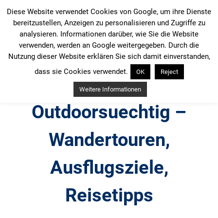
Zum
Diese Website verwendet Cookies von Google, um ihre Dienste
Inhalt
bereitzustellen, Anzeigen zu personalisieren und Zugriffe zu
springen
analysieren. Informationen darüber, wie Sie die Website
verwenden, werden an Google weitergegeben. Durch die
Nutzung dieser Website erklären Sie sich damit einverstanden,
dass sie Cookies verwendet.
OK
Reject
Weitere Informationen
Outdoorsuechtig –
Wandertouren,
Ausflugsziele,
Reisetipps
Outdoor, Wandertouren, Ausflugsziele, Reisetipps,