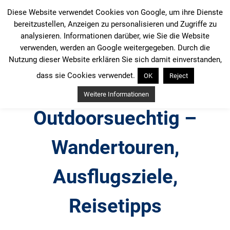
Zum
Diese Website verwendet Cookies von Google, um ihre Dienste
Inhalt
bereitzustellen, Anzeigen zu personalisieren und Zugriffe zu
springen
analysieren. Informationen darüber, wie Sie die Website
verwenden, werden an Google weitergegeben. Durch die
Nutzung dieser Website erklären Sie sich damit einverstanden,
dass sie Cookies verwendet.
OK
Reject
Weitere Informationen
Outdoorsuechtig –
Wandertouren,
Ausflugsziele,
Reisetipps
Outdoor, Wandertouren, Ausflugsziele, Reisetipps,