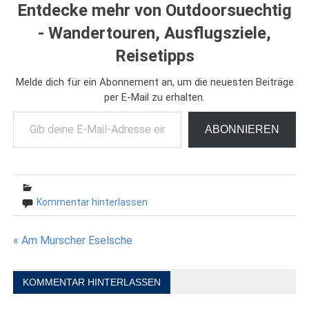
Entdecke mehr von Outdoorsuechtig
- Wandertouren, Ausflugsziele,
Reisetipps
Melde dich für ein Abonnement an, um die neuesten Beiträge
per E-Mail zu erhalten.
Gib deine E-Mail-Adresse ein ...
ABONNIEREN
Kommentar hinterlassen
Beitragsnavigation
« Am Murscher Eselsche
KOMMENTAR HINTERLASSEN