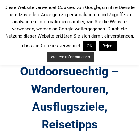
Zum
Diese Website verwendet Cookies von Google, um ihre Dienste
Inhalt
bereitzustellen, Anzeigen zu personalisieren und Zugriffe zu
springen
analysieren. Informationen darüber, wie Sie die Website
verwenden, werden an Google weitergegeben. Durch die
Nutzung dieser Website erklären Sie sich damit einverstanden,
dass sie Cookies verwendet.
OK
Reject
Weitere Informationen
Outdoorsuechtig –
Wandertouren,
Ausflugsziele,
Reisetipps
Outdoor, Wandertouren, Ausflugsziele, Reisetipps,