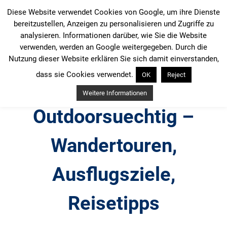
Zum
Diese Website verwendet Cookies von Google, um ihre Dienste
Inhalt
bereitzustellen, Anzeigen zu personalisieren und Zugriffe zu
springen
analysieren. Informationen darüber, wie Sie die Website
verwenden, werden an Google weitergegeben. Durch die
Nutzung dieser Website erklären Sie sich damit einverstanden,
dass sie Cookies verwendet.
OK
Reject
Weitere Informationen
Outdoorsuechtig –
Wandertouren,
Ausflugsziele,
Reisetipps
Outdoor, Wandertouren, Ausflugsziele, Reisetipps,