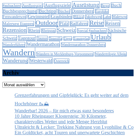
Ausrüstung
Ausflugsziele
Buch
Ausflugsziel
#aufnachmv
Berge
Buchbesprechung
Buchtipp
Donnersberg
Bücher
Eurohike
Gewinnspiel
Graubünden
Lahn
Fernwanderweg
Jakobsweg
Malerweg
Hiking
Outdoor
Reise
Reisen
Malerweg Etappen
Pfalz
Radfahren
Rezension
Schweiz
Rhein
Sächsische
Special #aufnachmv
Rheingau
Urlaub
Schweiz
Tagestour
Taunus
Teneriffa
Tipps
Traumpfad
Wandermarathon
Wanderführer
Wandermarathon Donnersberg
Wandern
Wandern in Mecklenburg-Vorpommern
Wandertrilogie Allgäu
Wanderung
Westerwald
Österreich
Archiv
Archiv
Grenzerfahrungen und Gipfelglück: Es geht weiter auf dem
Hochrhöner 🥾⛰️
Wanderbar! 2026 – für mich etwas ganz besonderes
10 Jahre Rheingauer Klostersteig: 30 Kilometer,
charaktervolles Wetter und jede Menge Herzblut
Ultraleicht & Lecker: Trekking Nahrung von Lyophilise & Co
Ein Goldticket, acht Touren und unerwartete Geschichten