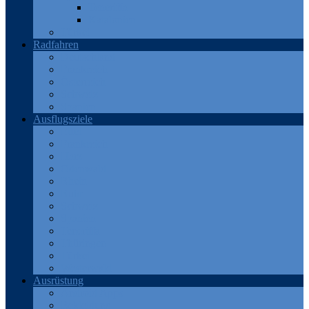
Teneriffa
Katalonien
Türkei
Radfahren
Deutschland
Frankreich
Österreich
Schweiz
Spanien
Ausflugsziele
Eifel
Frankreich
Harz
Odenwald
Rhein
Ruhr
Schweiz
Spanien
Teneriffa
Thüringen
Türkei
Westerwald
Ausrüstung
Android Apps
Bekleidung