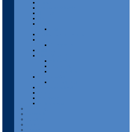
Franken
Fränkische Schweiz
Hamburg
Harz
Hessen
Lahn
Mecklenburg-Vorpommern
Pfalz
Pfälzer Wald
Rheingau
Rhein-Mosel-Eifel
Rheinsteig
Traumpfade
Traumschleifen
Saar-Hunsrück
Traumschleifen
Sächsische Schweiz
Taunus
Westerwald
Solling-Vogler
Luxemburg
Österreich
Rumänien
Schweiz
Spanien