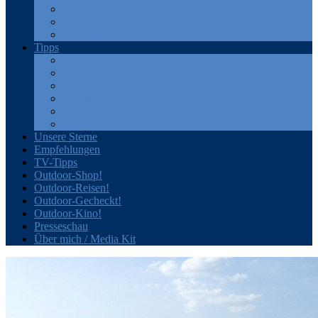
GPS
Rucksäcke
Sonstiges
Tipps
Bücher
Filme
Outdoor-Portale
Produkte
Veranstaltungen
Zeitschriften
Unsere Sterne
Empfehlungen
TV-Tipps
Outdoor-Shop!
Outdoor-Reisen!
Outdoor-Gecheckt!
Outdoor-Kino!
Presseschau
Über mich / Media Kit