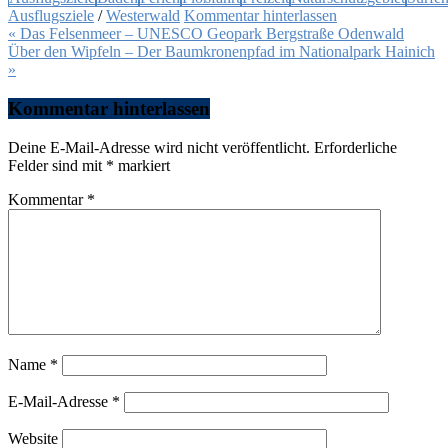
Ausflugsziele
/
Westerwald
Kommentar hinterlassen
Beitragsnavigation
« Das Felsenmeer – UNESCO Geopark Bergstraße Odenwald
Über den Wipfeln – Der Baumkronenpfad im Nationalpark Hainich
»
Kommentar hinterlassen
Deine E-Mail-Adresse wird nicht veröffentlicht.
Erforderliche
Felder sind mit
*
markiert
Kommentar
*
Name
*
E-Mail-Adresse
*
Website