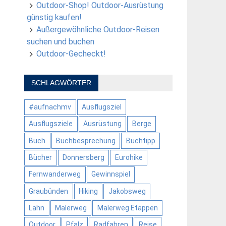
Outdoor-Shop! Outdoor-Ausrüstung
günstig kaufen!
Außergewöhnliche Outdoor-Reisen
suchen und buchen
Outdoor-Gecheckt!
SCHLAGWÖRTER
#aufnachmv
Ausflugsziel
Ausflugsziele
Ausrüstung
Berge
Buch
Buchbesprechung
Buchtipp
Bücher
Donnersberg
Eurohike
Fernwanderweg
Gewinnspiel
Graubünden
Hiking
Jakobsweg
Lahn
Malerweg
Malerweg Etappen
Outdoor
Pfalz
Radfahren
Reise