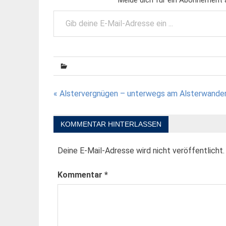
Gib deine E-Mail-Adresse ein ...
Beitragsnavigation
« Alstervergnügen – unterwegs am Alsterwand
KOMMENTAR HINTERLASSEN
Deine E-Mail-Adresse wird nicht veröffentlicht.
Kommentar
*