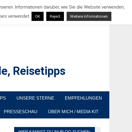
ysieren. Informationen darüber, wie Sie die Website verwenden,
kies verwendet.
OK
Reject
Weitere Informationen
e, Reisetipps
raußen sind. In Deutschland und überall!
PPS
UNSERE STERNE
EMPFEHLUNGEN
PRESSESCHAU
ÜBER MICH / MEDIA KIT
HIER KANNST DU IM BLOG SUCHEN: