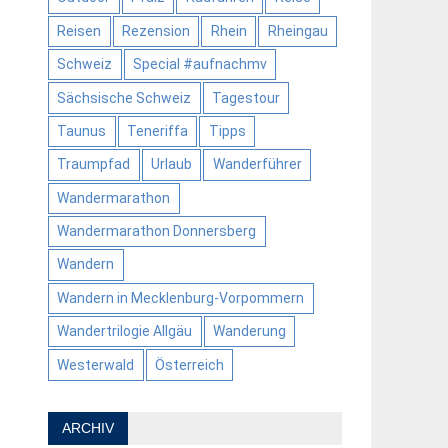
Reisen
Rezension
Rhein
Rheingau
Schweiz
Special #aufnachmv
Sächsische Schweiz
Tagestour
Taunus
Teneriffa
Tipps
Traumpfad
Urlaub
Wanderführer
Wandermarathon
Wandermarathon Donnersberg
Wandern
Wandern in Mecklenburg-Vorpommern
Wandertrilogie Allgäu
Wanderung
Westerwald
Österreich
ARCHIV