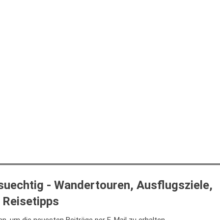
uechtig - Wandertouren, Ausflugsziele,
Reisetipps
n, um die neuesten Beiträge per E-Mail zu erhalten.