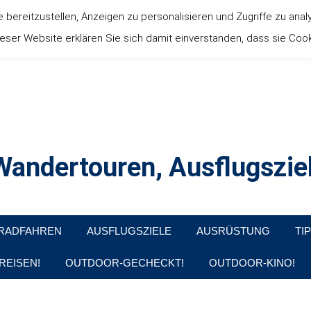
ereitzustellen, Anzeigen zu personalisieren und Zugriffe zu anal
ser Website erklären Sie sich damit einverstanden, dass sie Coo
andertouren, Ausflugsziel
, Produkttests und Buchrezensionen. Ein Blog für alle, die gern d
RADFAHREN
AUSFLUGSZIELE
AUSRÜSTUNG
TI
REISEN!
OUTDOOR-GECHECKT!
OUTDOOR-KINO!