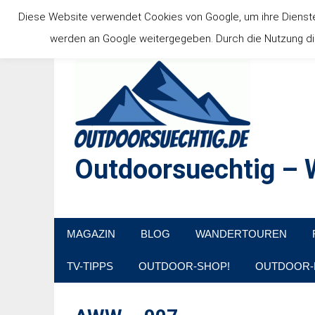
Zum
Diese Website verwendet Cookies von Google, um ihre Dienste b
Inhalt
werden an Google weitergegeben. Durch die Nutzung die
springen
Outdoorsuechtig – W
Outdoor, Wandertouren, Ausflugsziele, Reisetipps
MAGAZIN
BLOG
WANDERTOUREN
TV-TIPPS
OUTDOOR-SHOP!
OUTDOOR-