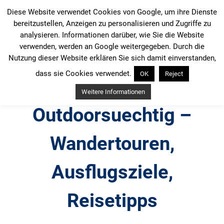
Zum
Diese Website verwendet Cookies von Google, um ihre Dienste
Inhalt
bereitzustellen, Anzeigen zu personalisieren und Zugriffe zu
springen
analysieren. Informationen darüber, wie Sie die Website
verwenden, werden an Google weitergegeben. Durch die
Nutzung dieser Website erklären Sie sich damit einverstanden,
dass sie Cookies verwendet.
OK
Reject
Weitere Informationen
Outdoorsuechtig –
Wandertouren,
Ausflugsziele,
Reisetipps
Outdoor, Wandertouren, Ausflugsziele, Reisetipps,