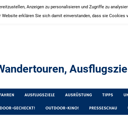
itzustellen, Anzeigen zu personalisieren und Zugriffe zu analysie
 Website erklären Sie sich damit einverstanden, dass sie Cookies 
andertouren, Ausflugsziel
, Produkttests und Buchrezensionen. Ein Blog für alle, die gern 
FAHREN
AUSFLUGSZIELE
AUSRÜSTUNG
TIPPS
U
DOOR-GECHECKT!
OUTDOOR-KINO!
PRESSESCHAU