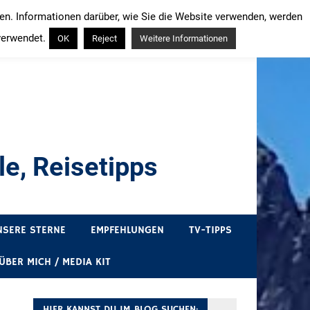
ren. Informationen darüber, wie Sie die Website verwenden, werden
verwendet.
OK
Reject
Weitere Informationen
e, Reisetipps
draußen sind. In Deutschland und überall!
NSERE STERNE
EMPFEHLUNGEN
TV-TIPPS
ÜBER MICH / MEDIA KIT
HIER KANNST DU IM BLOG SUCHEN: