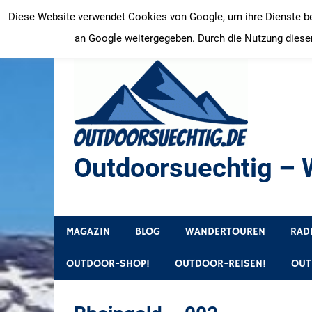
Zum
Diese Website verwendet Cookies von Google, um ihre Dienste bere
Inhalt
an Google weitergegeben. Durch die Nutzung dieser
springen
Outdoorsuechtig – W
Outdoor, Wandertouren, Ausflugsziele, Reisetipps
MAGAZIN
BLOG
WANDERTOUREN
RAD
OUTDOOR-SHOP!
OUTDOOR-REISEN!
OUT