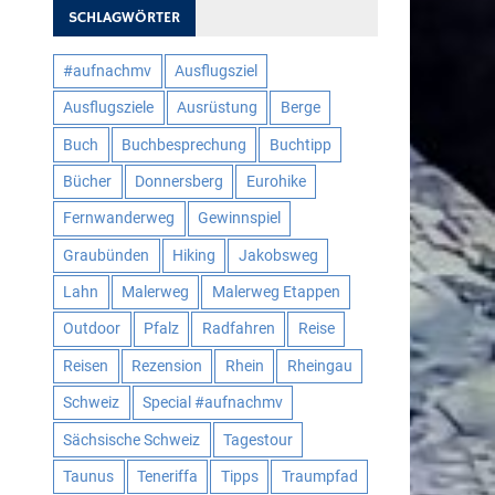
SCHLAGWÖRTER
#aufnachmv
Ausflugsziel
Ausflugsziele
Ausrüstung
Berge
Buch
Buchbesprechung
Buchtipp
Bücher
Donnersberg
Eurohike
Fernwanderweg
Gewinnspiel
Graubünden
Hiking
Jakobsweg
Lahn
Malerweg
Malerweg Etappen
Outdoor
Pfalz
Radfahren
Reise
Reisen
Rezension
Rhein
Rheingau
Schweiz
Special #aufnachmv
Sächsische Schweiz
Tagestour
Taunus
Teneriffa
Tipps
Traumpfad