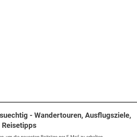
uechtig - Wandertouren, Ausflugsziele,
Reisetipps
n, um die neuesten Beiträge per E-Mail zu erhalten.