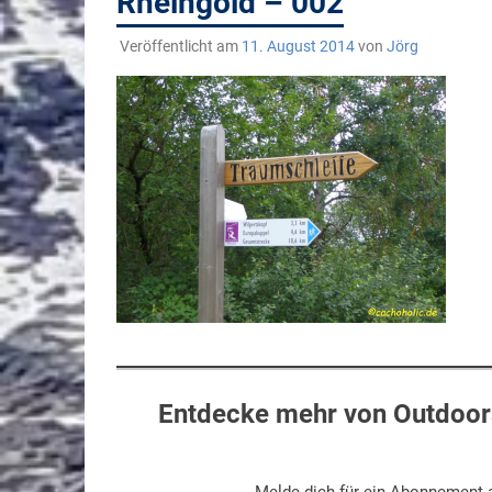
Rheingold – 002
Veröffentlicht am
11. August 2014
von
Jörg
Entdecke mehr von Outdoors
Melde dich für ein Abonnement a