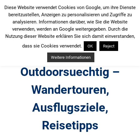
Zum
Diese Website verwendet Cookies von Google, um ihre Dienste
Inhalt
bereitzustellen, Anzeigen zu personalisieren und Zugriffe zu
springen
analysieren. Informationen darüber, wie Sie die Website
verwenden, werden an Google weitergegeben. Durch die
Nutzung dieser Website erklären Sie sich damit einverstanden,
dass sie Cookies verwendet.
OK
Reject
Weitere Informationen
Outdoorsuechtig –
Wandertouren,
Ausflugsziele,
Reisetipps
Outdoor, Wandertouren, Ausflugsziele, Reisetipps,