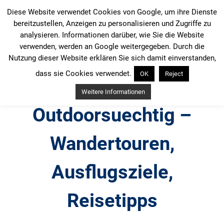
Zum
Diese Website verwendet Cookies von Google, um ihre Dienste
Inhalt
bereitzustellen, Anzeigen zu personalisieren und Zugriffe zu
springen
analysieren. Informationen darüber, wie Sie die Website
verwenden, werden an Google weitergegeben. Durch die
Nutzung dieser Website erklären Sie sich damit einverstanden,
dass sie Cookies verwendet.
OK
Reject
Weitere Informationen
Outdoorsuechtig –
Wandertouren,
Ausflugsziele,
Reisetipps
Outdoor, Wandertouren, Ausflugsziele, Reisetipps,