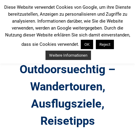
Zum
Diese Website verwendet Cookies von Google, um ihre Dienste
Inhalt
bereitzustellen, Anzeigen zu personalisieren und Zugriffe zu
springen
analysieren. Informationen darüber, wie Sie die Website
verwenden, werden an Google weitergegeben. Durch die
Nutzung dieser Website erklären Sie sich damit einverstanden,
dass sie Cookies verwendet.
OK
Reject
Weitere Informationen
Outdoorsuechtig –
Wandertouren,
Ausflugsziele,
Reisetipps
Outdoor, Wandertouren, Ausflugsziele, Reisetipps,