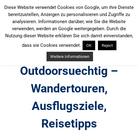
Zum
Diese Website verwendet Cookies von Google, um ihre Dienste
Inhalt
bereitzustellen, Anzeigen zu personalisieren und Zugriffe zu
springen
analysieren. Informationen darüber, wie Sie die Website
verwenden, werden an Google weitergegeben. Durch die
Nutzung dieser Website erklären Sie sich damit einverstanden,
dass sie Cookies verwendet.
OK
Reject
Weitere Informationen
Outdoorsuechtig –
Wandertouren,
Ausflugsziele,
Reisetipps
Outdoor, Wandertouren, Ausflugsziele, Reisetipps,