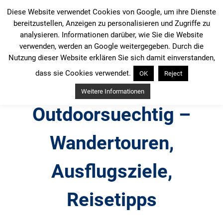
Zum
Diese Website verwendet Cookies von Google, um ihre Dienste
Inhalt
bereitzustellen, Anzeigen zu personalisieren und Zugriffe zu
springen
analysieren. Informationen darüber, wie Sie die Website
verwenden, werden an Google weitergegeben. Durch die
Nutzung dieser Website erklären Sie sich damit einverstanden,
dass sie Cookies verwendet.
OK
Reject
Weitere Informationen
Outdoorsuechtig –
Wandertouren,
Ausflugsziele,
Reisetipps
Outdoor, Wandertouren, Ausflugsziele, Reisetipps,