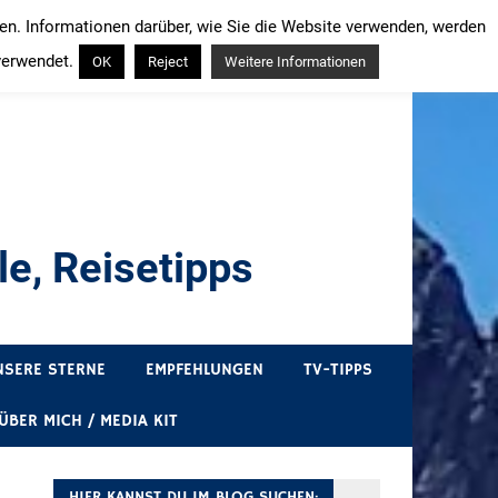
ren. Informationen darüber, wie Sie die Website verwenden, werden
verwendet.
OK
Reject
Weitere Informationen
e, Reisetipps
draußen sind. In Deutschland und überall!
NSERE STERNE
EMPFEHLUNGEN
TV-TIPPS
ÜBER MICH / MEDIA KIT
HIER KANNST DU IM BLOG SUCHEN: