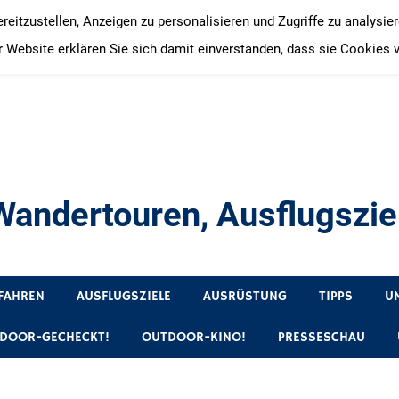
itzustellen, Anzeigen zu personalisieren und Zugriffe zu analysie
 Website erklären Sie sich damit einverstanden, dass sie Cookies 
andertouren, Ausflugsziel
, Produkttests und Buchrezensionen. Ein Blog für alle, die gern 
FAHREN
AUSFLUGSZIELE
AUSRÜSTUNG
TIPPS
U
DOOR-GECHECKT!
OUTDOOR-KINO!
PRESSESCHAU