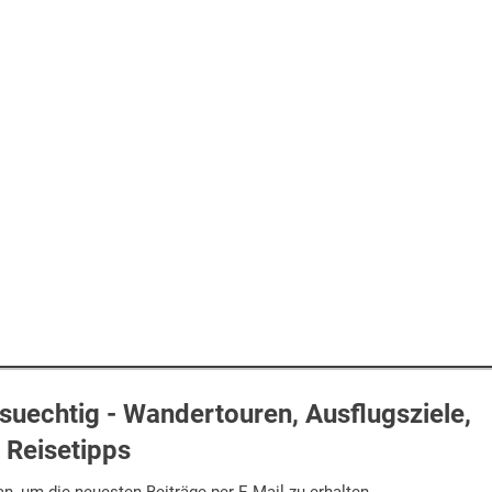
uechtig - Wandertouren, Ausflugsziele,
Reisetipps
n, um die neuesten Beiträge per E-Mail zu erhalten.