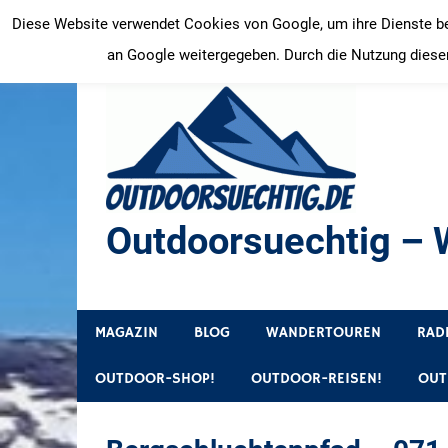
Zum
Diese Website verwendet Cookies von Google, um ihre Dienste bere
Inhalt
an Google weitergegeben. Durch die Nutzung dieser
springen
Outdoorsuechtig – W
Outdoor, Wandertouren, Ausflugsziele, Reisetipps
MAGAZIN
BLOG
WANDERTOUREN
RAD
OUTDOOR-SHOP!
OUTDOOR-REISEN!
OUT