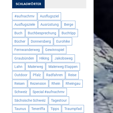
SCHLAGWÖRTER
#aufnachmv
Ausflugsziel
Ausflugsziele
Ausrüstung
Berge
Buch
Buchbesprechung
Buchtipp
Bücher
Donnersberg
Eurohike
Fernwanderweg
Gewinnspiel
Graubünden
Hiking
Jakobsweg
Lahn
Malerweg
Malerweg Etappen
Outdoor
Pfalz
Radfahren
Reise
Reisen
Rezension
Rhein
Rheingau
Schweiz
Special #aufnachmv
Sächsische Schweiz
Tagestour
Taunus
Teneriffa
Tipps
Traumpfad