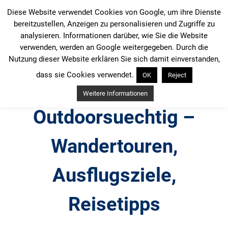
Zum
Diese Website verwendet Cookies von Google, um ihre Dienste
Inhalt
bereitzustellen, Anzeigen zu personalisieren und Zugriffe zu
springen
analysieren. Informationen darüber, wie Sie die Website
verwenden, werden an Google weitergegeben. Durch die
Nutzung dieser Website erklären Sie sich damit einverstanden,
dass sie Cookies verwendet.
OK
Reject
Weitere Informationen
Outdoorsuechtig –
Wandertouren,
Ausflugsziele,
Reisetipps
Outdoor, Wandertouren, Ausflugsziele, Reisetipps,