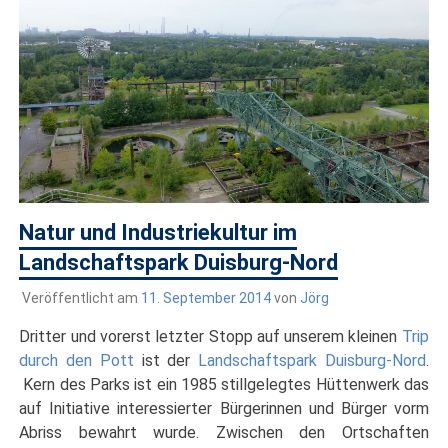
draußen sind. In Deutschland und überall!
Natur und Industriekultur im
Landschaftspark Duisburg-Nord
Veröffentlicht am
11. September 2014
von
Jörg
Dritter und vorerst letzter Stopp auf unserem kleinen
Trip
durch den Pott
ist der
Landschaftspark Duisburg-Nord
.
Kern des Parks ist ein 1985 stillgelegtes Hüttenwerk das
auf Initiative interessierter Bürgerinnen und Bürger vorm
Abriss bewahrt wurde. Zwischen den Ortschaften