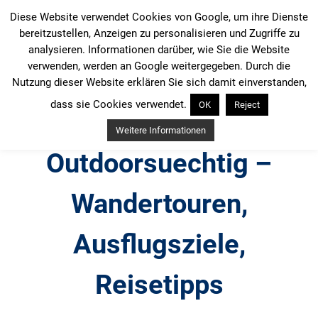
Zum
Diese Website verwendet Cookies von Google, um ihre Dienste
Inhalt
bereitzustellen, Anzeigen zu personalisieren und Zugriffe zu
springen
analysieren. Informationen darüber, wie Sie die Website
verwenden, werden an Google weitergegeben. Durch die
Nutzung dieser Website erklären Sie sich damit einverstanden,
dass sie Cookies verwendet.
OK
Reject
Weitere Informationen
Outdoorsuechtig –
Wandertouren,
Ausflugsziele,
Reisetipps
Outdoor, Wandertouren, Ausflugsziele, Reisetipps,