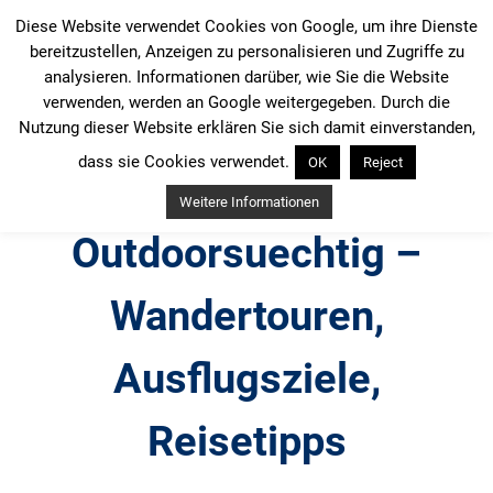
Zum
Diese Website verwendet Cookies von Google, um ihre Dienste
Inhalt
bereitzustellen, Anzeigen zu personalisieren und Zugriffe zu
springen
analysieren. Informationen darüber, wie Sie die Website
verwenden, werden an Google weitergegeben. Durch die
Nutzung dieser Website erklären Sie sich damit einverstanden,
dass sie Cookies verwendet.
OK
Reject
Weitere Informationen
Outdoorsuechtig –
Wandertouren,
Ausflugsziele,
Reisetipps
Outdoor, Wandertouren, Ausflugsziele, Reisetipps,