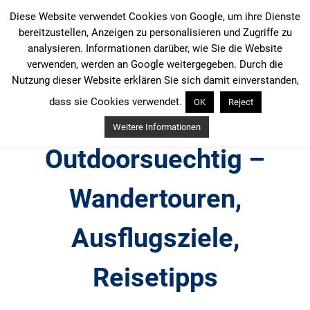
Zum
Diese Website verwendet Cookies von Google, um ihre Dienste
Inhalt
bereitzustellen, Anzeigen zu personalisieren und Zugriffe zu
springen
analysieren. Informationen darüber, wie Sie die Website
verwenden, werden an Google weitergegeben. Durch die
Nutzung dieser Website erklären Sie sich damit einverstanden,
dass sie Cookies verwendet.
OK
Reject
Weitere Informationen
Outdoorsuechtig –
Wandertouren,
Ausflugsziele,
Reisetipps
Outdoor, Wandertouren, Ausflugsziele, Reisetipps,