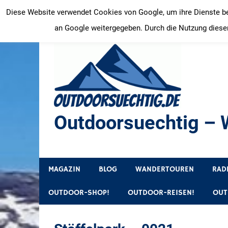
Zum
Diese Website verwendet Cookies von Google, um ihre Dienste bere
Inhalt
an Google weitergegeben. Durch die Nutzung dieser
springen
Outdoorsuechtig – W
Outdoor, Wandertouren, Ausflugsziele, Reisetipps
MAGAZIN
BLOG
WANDERTOUREN
RAD
OUTDOOR-SHOP!
OUTDOOR-REISEN!
OUT