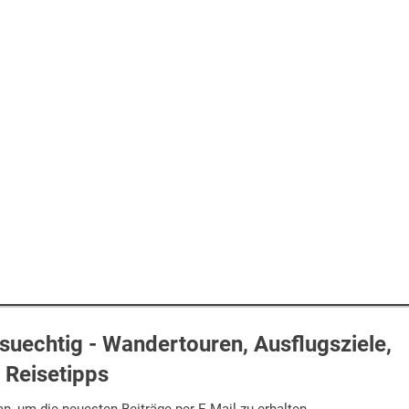
uechtig - Wandertouren, Ausflugsziele,
Reisetipps
n, um die neuesten Beiträge per E-Mail zu erhalten.