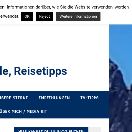
ren. Informationen darüber, wie Sie die Website verwenden, werden
verwendet.
OK
Reject
Weitere Informationen
e, Reisetipps
draußen sind. In Deutschland und überall!
NSERE STERNE
EMPFEHLUNGEN
TV-TIPPS
ÜBER MICH / MEDIA KIT
HIER KANNST DU IM BLOG SUCHEN: