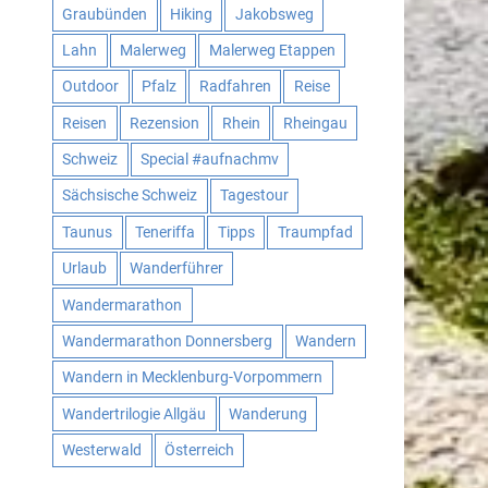
Graubünden
Hiking
Jakobsweg
Lahn
Malerweg
Malerweg Etappen
Outdoor
Pfalz
Radfahren
Reise
Reisen
Rezension
Rhein
Rheingau
Schweiz
Special #aufnachmv
Sächsische Schweiz
Tagestour
Taunus
Teneriffa
Tipps
Traumpfad
Urlaub
Wanderführer
Wandermarathon
Wandermarathon Donnersberg
Wandern
Wandern in Mecklenburg-Vorpommern
Wandertrilogie Allgäu
Wanderung
Westerwald
Österreich