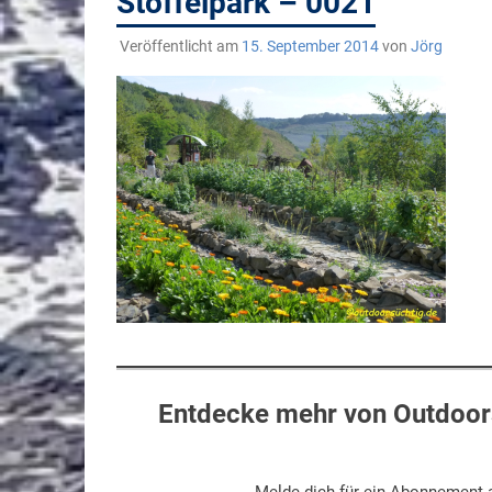
Stöffelpark – 0021
Veröffentlicht am
15. September 2014
von
Jörg
Entdecke mehr von Outdoors
Melde dich für ein Abonnement a