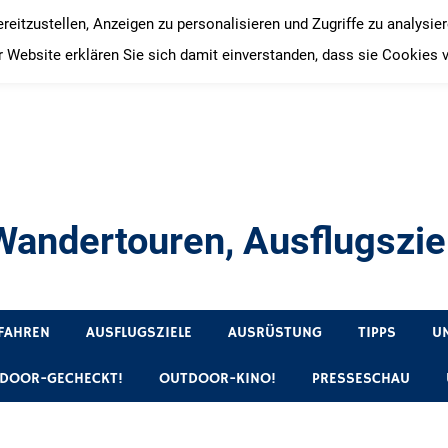
itzustellen, Anzeigen zu personalisieren und Zugriffe zu analysie
 Website erklären Sie sich damit einverstanden, dass sie Cookies 
andertouren, Ausflugsziel
, Produkttests und Buchrezensionen. Ein Blog für alle, die gern 
FAHREN
AUSFLUGSZIELE
AUSRÜSTUNG
TIPPS
U
DOOR-GECHECKT!
OUTDOOR-KINO!
PRESSESCHAU