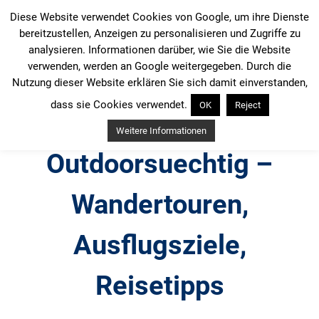
Zum
Diese Website verwendet Cookies von Google, um ihre Dienste
Inhalt
bereitzustellen, Anzeigen zu personalisieren und Zugriffe zu
springen
analysieren. Informationen darüber, wie Sie die Website
verwenden, werden an Google weitergegeben. Durch die
Nutzung dieser Website erklären Sie sich damit einverstanden,
dass sie Cookies verwendet.
OK
Reject
Weitere Informationen
Outdoorsuechtig –
Wandertouren,
Ausflugsziele,
Reisetipps
Outdoor, Wandertouren, Ausflugsziele, Reisetipps,