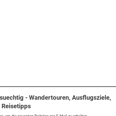
uechtig - Wandertouren, Ausflugsziele,
Reisetipps
n, um die neuesten Beiträge per E-Mail zu erhalten.