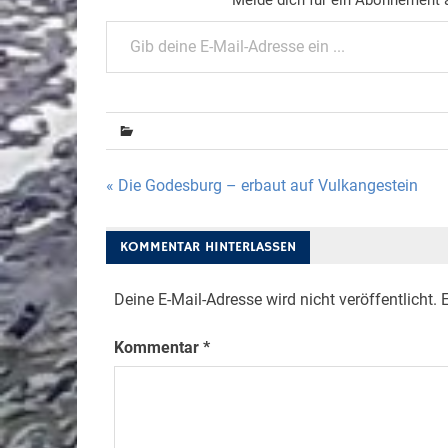
Gib deine E-Mail-Adresse ein ...
Beitragsnavigation
« Die Godesburg – erbaut auf Vulkangestein
KOMMENTAR HINTERLASSEN
Deine E-Mail-Adresse wird nicht veröffentlicht.
E
Kommentar
*