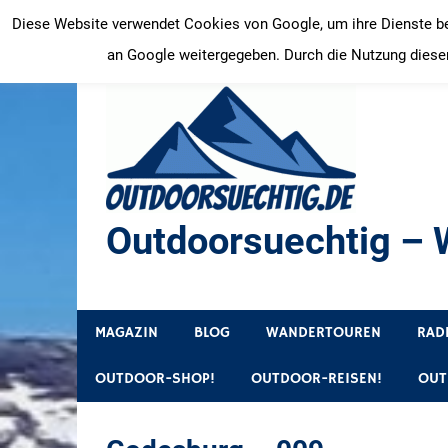
Zum
Diese Website verwendet Cookies von Google, um ihre Dienste bere
Inhalt
an Google weitergegeben. Durch die Nutzung dieser
springen
Outdoorsuechtig – W
Outdoor, Wandertouren, Ausflugsziele, Reisetipps
MAGAZIN
BLOG
WANDERTOUREN
RAD
OUTDOOR-SHOP!
OUTDOOR-REISEN!
OUT