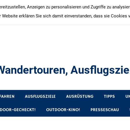
itzustellen, Anzeigen zu personalisieren und Zugriffe zu analysie
 Website erklären Sie sich damit einverstanden, dass sie Cookies 
andertouren, Ausflugsziel
, Produkttests und Buchrezensionen. Ein Blog für alle, die gern 
FAHREN
AUSFLUGSZIELE
AUSRÜSTUNG
TIPPS
U
DOOR-GECHECKT!
OUTDOOR-KINO!
PRESSESCHAU