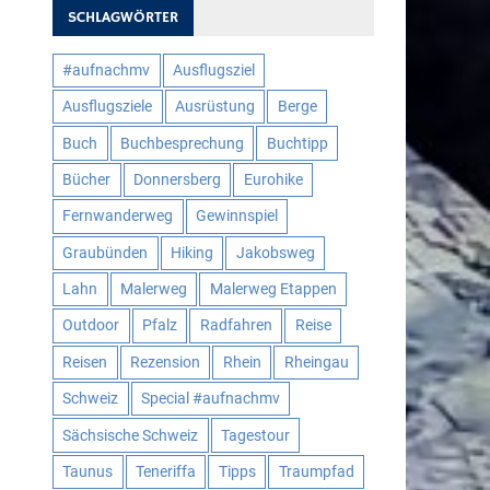
SCHLAGWÖRTER
#aufnachmv
Ausflugsziel
Ausflugsziele
Ausrüstung
Berge
Buch
Buchbesprechung
Buchtipp
Bücher
Donnersberg
Eurohike
Fernwanderweg
Gewinnspiel
Graubünden
Hiking
Jakobsweg
Lahn
Malerweg
Malerweg Etappen
Outdoor
Pfalz
Radfahren
Reise
Reisen
Rezension
Rhein
Rheingau
Schweiz
Special #aufnachmv
Sächsische Schweiz
Tagestour
Taunus
Teneriffa
Tipps
Traumpfad