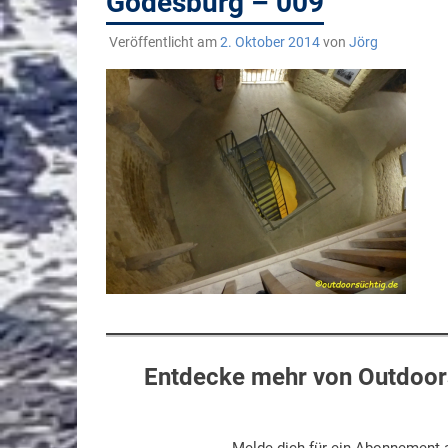
Godesburg – 009
Veröffentlicht am
2. Oktober 2014
von
Jörg
Entdecke mehr von Outdoors
Melde dich für ein Abonnement a