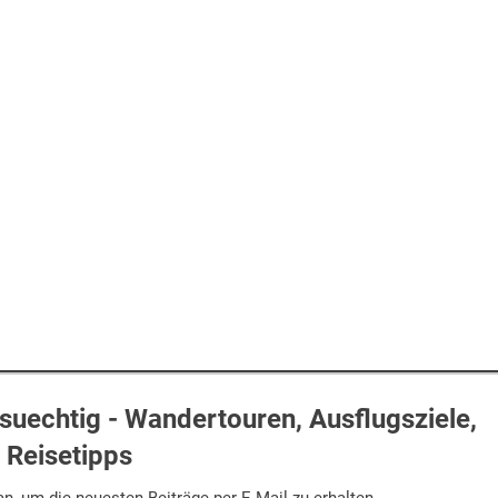
uechtig - Wandertouren, Ausflugsziele,
Reisetipps
n, um die neuesten Beiträge per E-Mail zu erhalten.