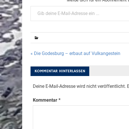
Gib deine E-Mail-Adresse ein ...
Beitragsnavigation
« Die Godesburg – erbaut auf Vulkangestein
KOMMENTAR HINTERLASSEN
Deine E-Mail-Adresse wird nicht veröffentlicht.
E
Kommentar
*