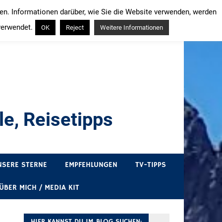
ren. Informationen darüber, wie Sie die Website verwenden, werden
verwendet.
OK
Reject
Weitere Informationen
e, Reisetipps
draußen sind. In Deutschland und überall!
NSERE STERNE
EMPFEHLUNGEN
TV-TIPPS
ÜBER MICH / MEDIA KIT
HIER KANNST DU IM BLOG SUCHEN: