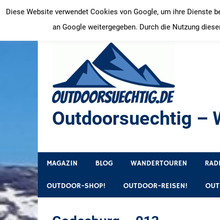
Zum
Diese Website verwendet Cookies von Google, um ihre Dienste bere
Inhalt
an Google weitergegeben. Durch die Nutzung dieser
springen
Outdoorsuechtig – W
Outdoor, Wandertouren, Ausflugsziele, Reisetipps
MAGAZIN
BLOG
WANDERTOUREN
RAD
OUTDOOR-SHOP!
OUTDOOR-REISEN!
OUT