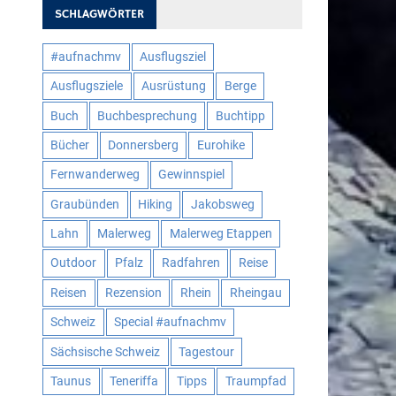
SCHLAGWÖRTER
#aufnachmv
Ausflugsziel
Ausflugsziele
Ausrüstung
Berge
Buch
Buchbesprechung
Buchtipp
Bücher
Donnersberg
Eurohike
Fernwanderweg
Gewinnspiel
Graubünden
Hiking
Jakobsweg
Lahn
Malerweg
Malerweg Etappen
Outdoor
Pfalz
Radfahren
Reise
Reisen
Rezension
Rhein
Rheingau
Schweiz
Special #aufnachmv
Sächsische Schweiz
Tagestour
Taunus
Teneriffa
Tipps
Traumpfad