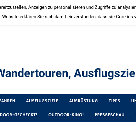
itzustellen, Anzeigen zu personalisieren und Zugriffe zu analysie
 Website erklären Sie sich damit einverstanden, dass sie Cookies 
andertouren, Ausflugsziel
, Produkttests und Buchrezensionen. Ein Blog für alle, die gern 
FAHREN
AUSFLUGSZIELE
AUSRÜSTUNG
TIPPS
U
DOOR-GECHECKT!
OUTDOOR-KINO!
PRESSESCHAU