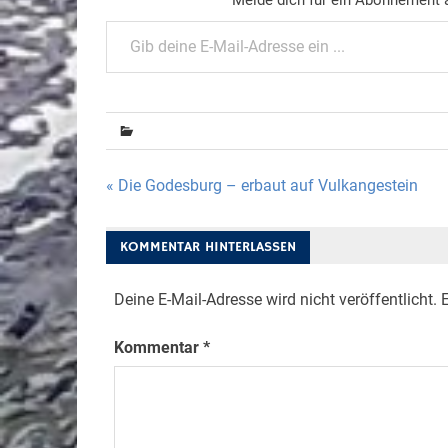
Gib deine E-Mail-Adresse ein ...
Beitragsnavigation
« Die Godesburg – erbaut auf Vulkangestein
KOMMENTAR HINTERLASSEN
Deine E-Mail-Adresse wird nicht veröffentlicht.
E
Kommentar
*