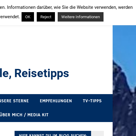
ren. Informationen darüber, wie Sie die Website verwenden, werden
verwendet.
OK
Reject
Weitere Informationen
e, Reisetipps
draußen sind. In Deutschland und überall!
NSERE STERNE
EMPFEHLUNGEN
TV-TIPPS
ÜBER MICH / MEDIA KIT
HIER KANNST DU IM BLOG SUCHEN: