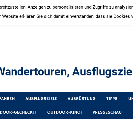
itzustellen, Anzeigen zu personalisieren und Zugriffe zu analysie
 Website erklären Sie sich damit einverstanden, dass sie Cookies 
andertouren, Ausflugsziel
, Produkttests und Buchrezensionen. Ein Blog für alle, die gern 
FAHREN
AUSFLUGSZIELE
AUSRÜSTUNG
TIPPS
U
DOOR-GECHECKT!
OUTDOOR-KINO!
PRESSESCHAU