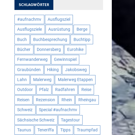
SCHLAGWÖRTER
#aufnachmv
Ausflugsziel
Ausflugsziele
Ausrüstung
Berge
Buch
Buchbesprechung
Buchtipp
Bücher
Donnersberg
Eurohike
Fernwanderweg
Gewinnspiel
Graubünden
Hiking
Jakobsweg
Lahn
Malerweg
Malerweg Etappen
Outdoor
Pfalz
Radfahren
Reise
Reisen
Rezension
Rhein
Rheingau
Schweiz
Special #aufnachmv
Sächsische Schweiz
Tagestour
Taunus
Teneriffa
Tipps
Traumpfad