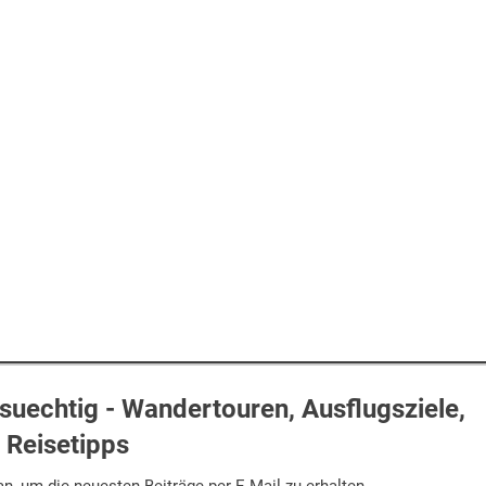
uechtig - Wandertouren, Ausflugsziele,
Reisetipps
n, um die neuesten Beiträge per E-Mail zu erhalten.