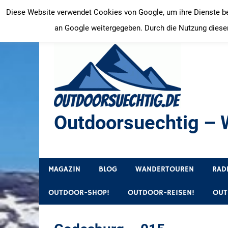
Zum
Diese Website verwendet Cookies von Google, um ihre Dienste bere
Inhalt
an Google weitergegeben. Durch die Nutzung dieser
springen
Outdoorsuechtig – W
Outdoor, Wandertouren, Ausflugsziele, Reisetipps
MAGAZIN
BLOG
WANDERTOUREN
RAD
OUTDOOR-SHOP!
OUTDOOR-REISEN!
OUT