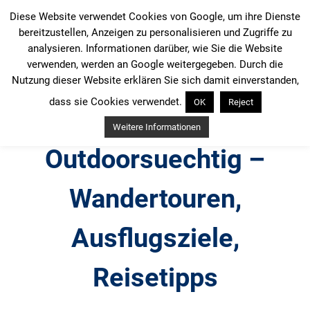
Zum
Diese Website verwendet Cookies von Google, um ihre Dienste
Inhalt
bereitzustellen, Anzeigen zu personalisieren und Zugriffe zu
springen
analysieren. Informationen darüber, wie Sie die Website
verwenden, werden an Google weitergegeben. Durch die
Nutzung dieser Website erklären Sie sich damit einverstanden,
dass sie Cookies verwendet.
OK
Reject
Weitere Informationen
Outdoorsuechtig –
Wandertouren,
Ausflugsziele,
Reisetipps
Outdoor, Wandertouren, Ausflugsziele, Reisetipps,