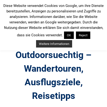
Zum
Diese Website verwendet Cookies von Google, um ihre Dienste
Inhalt
bereitzustellen, Anzeigen zu personalisieren und Zugriffe zu
springen
analysieren. Informationen darüber, wie Sie die Website
verwenden, werden an Google weitergegeben. Durch die
Nutzung dieser Website erklären Sie sich damit einverstanden,
dass sie Cookies verwendet.
OK
Reject
Weitere Informationen
Outdoorsuechtig –
Wandertouren,
Ausflugsziele,
Reisetipps
Outdoor, Wandertouren, Ausflugsziele, Reisetipps,