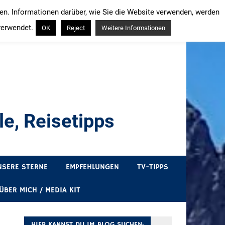
ren. Informationen darüber, wie Sie die Website verwenden, werden
verwendet.
OK
Reject
Weitere Informationen
e, Reisetipps
draußen sind. In Deutschland und überall!
NSERE STERNE
EMPFEHLUNGEN
TV-TIPPS
ÜBER MICH / MEDIA KIT
HIER KANNST DU IM BLOG SUCHEN: