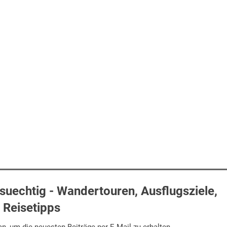
uechtig - Wandertouren, Ausflugsziele,
Reisetipps
n, um die neuesten Beiträge per E-Mail zu erhalten.