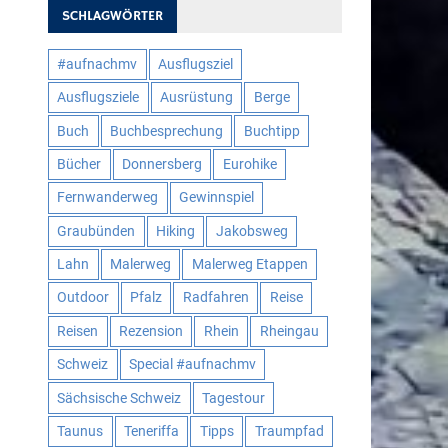
SCHLAGWÖRTER
#aufnachmv
Ausflugsziel
Ausflugsziele
Ausrüstung
Berge
Buch
Buchbesprechung
Buchtipp
Bücher
Donnersberg
Eurohike
Fernwanderweg
Gewinnspiel
Graubünden
Hiking
Jakobsweg
Lahn
Malerweg
Malerweg Etappen
Outdoor
Pfalz
Radfahren
Reise
Reisen
Rezension
Rhein
Rheingau
Schweiz
Special #aufnachmv
Sächsische Schweiz
Tagestour
Taunus
Teneriffa
Tipps
Traumpfad