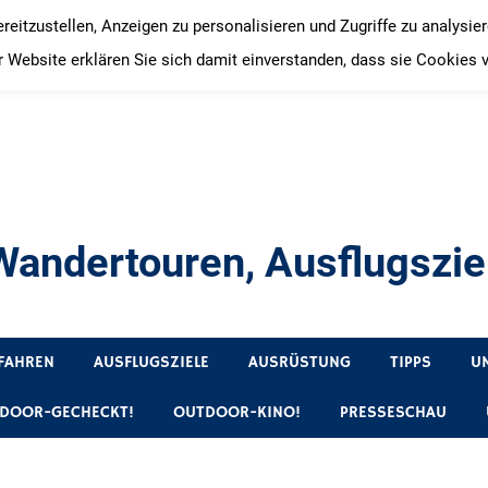
itzustellen, Anzeigen zu personalisieren und Zugriffe zu analysie
 Website erklären Sie sich damit einverstanden, dass sie Cookies 
andertouren, Ausflugsziel
, Produkttests und Buchrezensionen. Ein Blog für alle, die gern 
FAHREN
AUSFLUGSZIELE
AUSRÜSTUNG
TIPPS
U
DOOR-GECHECKT!
OUTDOOR-KINO!
PRESSESCHAU