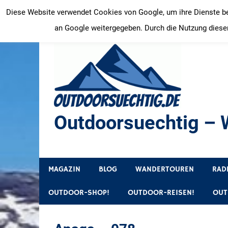
Zum
Diese Website verwendet Cookies von Google, um ihre Dienste bere
Inhalt
an Google weitergegeben. Durch die Nutzung dieser
springen
Outdoorsuechtig – W
Outdoor, Wandertouren, Ausflugsziele, Reisetipps
MAGAZIN
BLOG
WANDERTOUREN
RAD
OUTDOOR-SHOP!
OUTDOOR-REISEN!
OUT