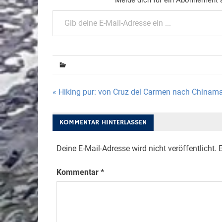
Gib deine E-Mail-Adresse ein ...
Beitragsnavigation
« Hiking pur: von Cruz del Carmen nach Chinam
KOMMENTAR HINTERLASSEN
Deine E-Mail-Adresse wird nicht veröffentlicht.
E
Kommentar
*