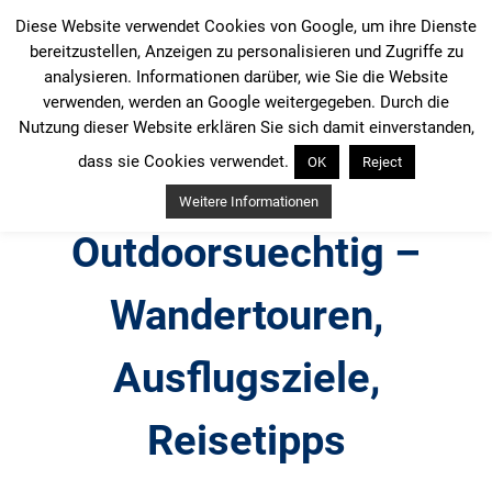
Zum
Diese Website verwendet Cookies von Google, um ihre Dienste
Inhalt
bereitzustellen, Anzeigen zu personalisieren und Zugriffe zu
springen
analysieren. Informationen darüber, wie Sie die Website
verwenden, werden an Google weitergegeben. Durch die
Nutzung dieser Website erklären Sie sich damit einverstanden,
dass sie Cookies verwendet.
OK
Reject
Weitere Informationen
Outdoorsuechtig –
Wandertouren,
Ausflugsziele,
Reisetipps
Outdoor, Wandertouren, Ausflugsziele, Reisetipps,