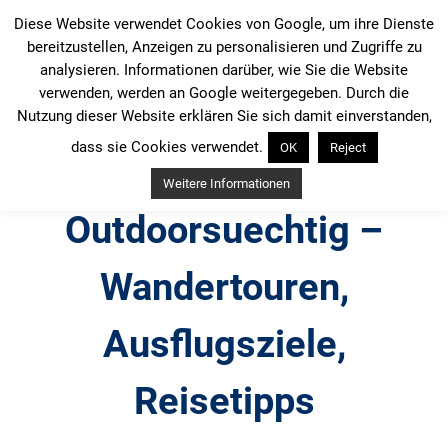
Zum
Diese Website verwendet Cookies von Google, um ihre Dienste
Inhalt
bereitzustellen, Anzeigen zu personalisieren und Zugriffe zu
springen
analysieren. Informationen darüber, wie Sie die Website
verwenden, werden an Google weitergegeben. Durch die
Nutzung dieser Website erklären Sie sich damit einverstanden,
dass sie Cookies verwendet.
OK
Reject
Weitere Informationen
Outdoorsuechtig –
Wandertouren,
Ausflugsziele,
Reisetipps
Outdoor, Wandertouren, Ausflugsziele, Reisetipps,