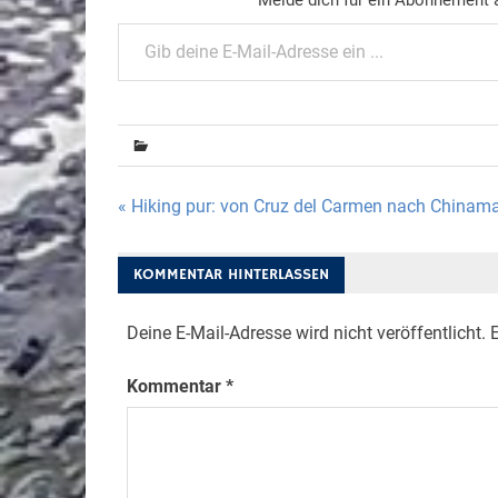
Gib deine E-Mail-Adresse ein ...
Beitragsnavigation
« Hiking pur: von Cruz del Carmen nach Chinam
KOMMENTAR HINTERLASSEN
Deine E-Mail-Adresse wird nicht veröffentlicht.
E
Kommentar
*