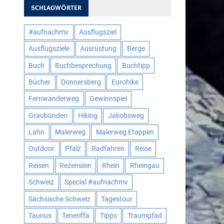
SCHLAGWÖRTER
#aufnachmv
Ausflugsziel
Ausflugsziele
Ausrüstung
Berge
Buch
Buchbesprechung
Buchtipp
Bücher
Donnersberg
Eurohike
Fernwanderweg
Gewinnspiel
Graubünden
Hiking
Jakobsweg
Lahn
Malerweg
Malerweg Etappen
Outdoor
Pfalz
Radfahren
Reise
Reisen
Rezension
Rhein
Rheingau
Schweiz
Special #aufnachmv
Sächsische Schweiz
Tagestour
Taunus
Teneriffa
Tipps
Traumpfad