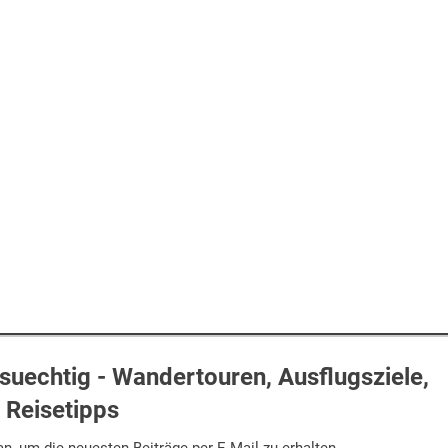
uechtig - Wandertouren, Ausflugsziele,
Reisetipps
n, um die neuesten Beiträge per E-Mail zu erhalten.