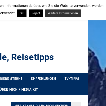
ren. Informationen darüber, wie Sie die Website verwenden, werden
verwendet.
OK
Reject
Weitere Informationen
e, Reisetipps
draußen sind. In Deutschland und überall!
NSERE STERNE
EMPFEHLUNGEN
TV-TIPPS
ÜBER MICH / MEDIA KIT
HIER KANNST DU IM BLOG SUCHEN: