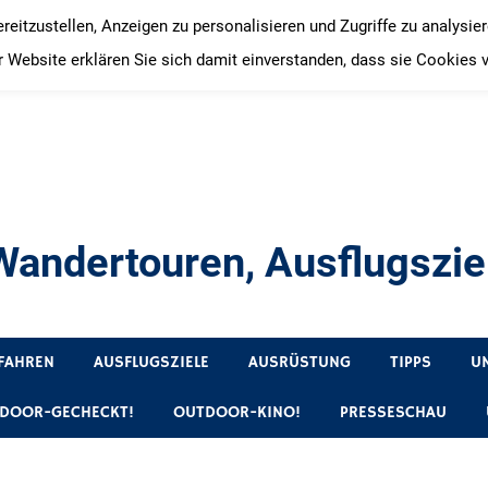
itzustellen, Anzeigen zu personalisieren und Zugriffe zu analysie
 Website erklären Sie sich damit einverstanden, dass sie Cookies 
andertouren, Ausflugsziel
, Produkttests und Buchrezensionen. Ein Blog für alle, die gern 
FAHREN
AUSFLUGSZIELE
AUSRÜSTUNG
TIPPS
U
DOOR-GECHECKT!
OUTDOOR-KINO!
PRESSESCHAU