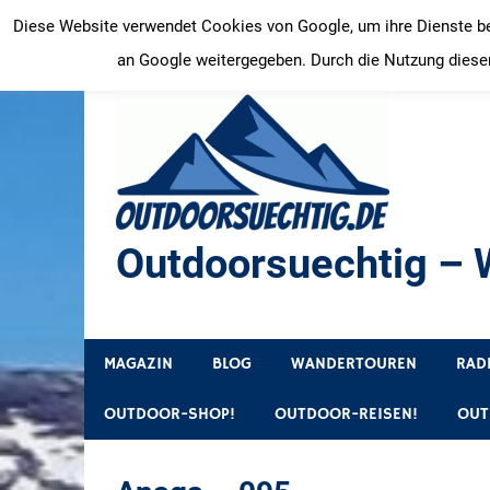
Zum
Diese Website verwendet Cookies von Google, um ihre Dienste bere
Inhalt
an Google weitergegeben. Durch die Nutzung dieser
springen
Outdoorsuechtig – W
Outdoor, Wandertouren, Ausflugsziele, Reisetipps
MAGAZIN
BLOG
WANDERTOUREN
RAD
OUTDOOR-SHOP!
OUTDOOR-REISEN!
OUT