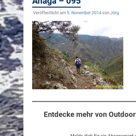
Anaga – 095
Veröffentlicht am
5. November 2014
von
Jörg
Entdecke mehr von Outdoors
Melde dich für ein Abonnement a