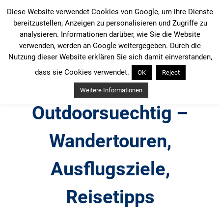
Zum
Diese Website verwendet Cookies von Google, um ihre Dienste
Inhalt
bereitzustellen, Anzeigen zu personalisieren und Zugriffe zu
springen
analysieren. Informationen darüber, wie Sie die Website
verwenden, werden an Google weitergegeben. Durch die
Nutzung dieser Website erklären Sie sich damit einverstanden,
dass sie Cookies verwendet.
OK
Reject
Weitere Informationen
Outdoorsuechtig –
Wandertouren,
Ausflugsziele,
Reisetipps
Outdoor, Wandertouren, Ausflugsziele, Reisetipps,