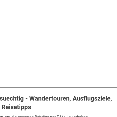
uechtig - Wandertouren, Ausflugsziele,
Reisetipps
n, um die neuesten Beiträge per E-Mail zu erhalten.