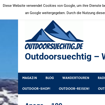
Zum
Diese Website verwendet Cookies von Google, um ihre Dienste bere
Inhalt
an Google weitergegeben. Durch die Nutzung dieser
springen
Outdoorsuechtig – W
Outdoor, Wandertouren, Ausflugsziele, Reisetipps
MAGAZIN
BLOG
WANDERTOUREN
RAD
OUTDOOR-SHOP!
OUTDOOR-REISEN!
OUT