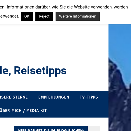
ren. Informationen darüber, wie Sie die Website verwenden, werden
verwendet.
OK
Reject
Weitere Informationen
e, Reisetipps
draußen sind. In Deutschland und überall!
NSERE STERNE
EMPFEHLUNGEN
TV-TIPPS
ÜBER MICH / MEDIA KIT
HIER KANNST DU IM BLOG SUCHEN: