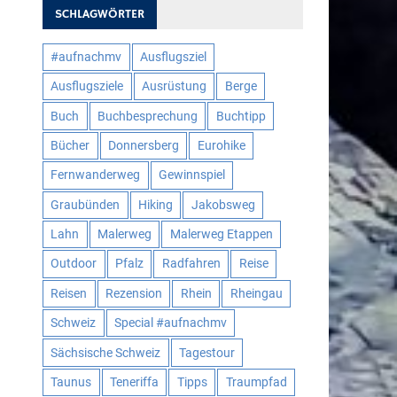
SCHLAGWÖRTER
#aufnachmv
Ausflugsziel
Ausflugsziele
Ausrüstung
Berge
Buch
Buchbesprechung
Buchtipp
Bücher
Donnersberg
Eurohike
Fernwanderweg
Gewinnspiel
Graubünden
Hiking
Jakobsweg
Lahn
Malerweg
Malerweg Etappen
Outdoor
Pfalz
Radfahren
Reise
Reisen
Rezension
Rhein
Rheingau
Schweiz
Special #aufnachmv
Sächsische Schweiz
Tagestour
Taunus
Teneriffa
Tipps
Traumpfad