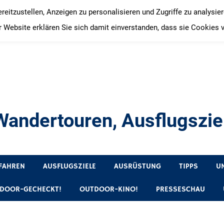
itzustellen, Anzeigen zu personalisieren und Zugriffe zu analysie
 Website erklären Sie sich damit einverstanden, dass sie Cookies 
andertouren, Ausflugsziel
, Produkttests und Buchrezensionen. Ein Blog für alle, die gern 
FAHREN
AUSFLUGSZIELE
AUSRÜSTUNG
TIPPS
U
DOOR-GECHECKT!
OUTDOOR-KINO!
PRESSESCHAU