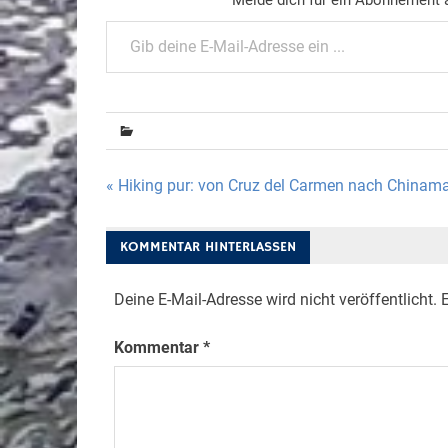
Gib deine E-Mail-Adresse ein ...
Beitragsnavigation
« Hiking pur: von Cruz del Carmen nach Chinam
KOMMENTAR HINTERLASSEN
Deine E-Mail-Adresse wird nicht veröffentlicht.
E
Kommentar
*