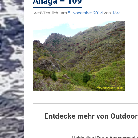
Anaga – 109
Veröffentlicht am
5. November 2014
von
Jörg
Entdecke mehr von Outdoors
Melde dich für ein Abonnement a