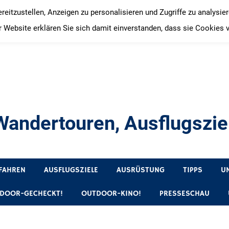
itzustellen, Anzeigen zu personalisieren und Zugriffe zu analysie
 Website erklären Sie sich damit einverstanden, dass sie Cookies 
andertouren, Ausflugsziel
, Produkttests und Buchrezensionen. Ein Blog für alle, die gern 
FAHREN
AUSFLUGSZIELE
AUSRÜSTUNG
TIPPS
U
DOOR-GECHECKT!
OUTDOOR-KINO!
PRESSESCHAU