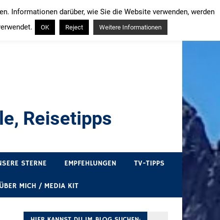
ren. Informationen darüber, wie Sie die Website verwenden, werden
verwendet.
OK
Reject
Weitere Informationen
e, Reisetipps
draußen sind. In Deutschland und überall!
NSERE STERNE
EMPFEHLUNGEN
TV-TIPPS
ÜBER MICH / MEDIA KIT
HIER KANNST DU IM BLOG SUCHEN: