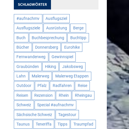
SCHLAGWÖRTER
#aufnachmv
Ausflugsziel
Ausflugsziele
Ausrüstung
Berge
Buch
Buchbesprechung
Buchtipp
Bücher
Donnersberg
Eurohike
Fernwanderweg
Gewinnspiel
Graubünden
Hiking
Jakobsweg
Lahn
Malerweg
Malerweg Etappen
Outdoor
Pfalz
Radfahren
Reise
Reisen
Rezension
Rhein
Rheingau
Schweiz
Special #aufnachmv
Sächsische Schweiz
Tagestour
Taunus
Teneriffa
Tipps
Traumpfad