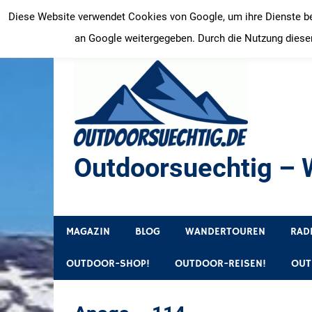
Zum
Diese Website verwendet Cookies von Google, um ihre Dienste bere
Inhalt
an Google weitergegeben. Durch die Nutzung dieser
springen
Outdoorsuechtig – W
Outdoor, Wandertouren, Ausflugsziele, Reisetipps
MAGAZIN
BLOG
WANDERTOUREN
RAD
OUTDOOR-SHOP!
OUTDOOR-REISEN!
OUT