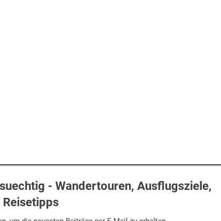
uechtig - Wandertouren, Ausflugsziele,
Reisetipps
n, um die neuesten Beiträge per E-Mail zu erhalten.