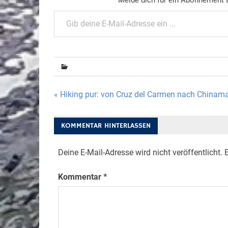
Gib deine E-Mail-Adresse ein ...
Beitragsnavigation
« Hiking pur: von Cruz del Carmen nach Chinam
KOMMENTAR HINTERLASSEN
Deine E-Mail-Adresse wird nicht veröffentlicht.
E
Kommentar
*