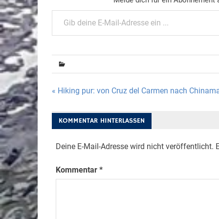
Gib deine E-Mail-Adresse ein ...
Beitragsnavigation
« Hiking pur: von Cruz del Carmen nach Chinam
KOMMENTAR HINTERLASSEN
Deine E-Mail-Adresse wird nicht veröffentlicht.
E
Kommentar
*