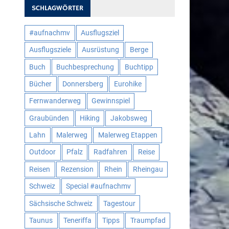
SCHLAGWÖRTER
#aufnachmv
Ausflugsziel
Ausflugsziele
Ausrüstung
Berge
Buch
Buchbesprechung
Buchtipp
Bücher
Donnersberg
Eurohike
Fernwanderweg
Gewinnspiel
Graubünden
Hiking
Jakobsweg
Lahn
Malerweg
Malerweg Etappen
Outdoor
Pfalz
Radfahren
Reise
Reisen
Rezension
Rhein
Rheingau
Schweiz
Special #aufnachmv
Sächsische Schweiz
Tagestour
Taunus
Teneriffa
Tipps
Traumpfad