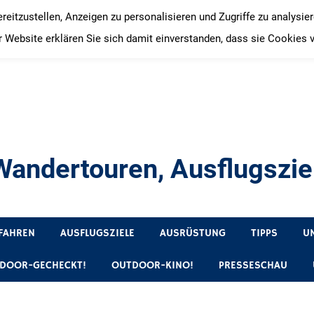
itzustellen, Anzeigen zu personalisieren und Zugriffe zu analysie
 Website erklären Sie sich damit einverstanden, dass sie Cookies 
andertouren, Ausflugsziel
, Produkttests und Buchrezensionen. Ein Blog für alle, die gern 
FAHREN
AUSFLUGSZIELE
AUSRÜSTUNG
TIPPS
U
DOOR-GECHECKT!
OUTDOOR-KINO!
PRESSESCHAU