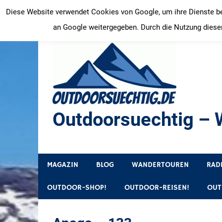
Zum
Diese Website verwendet Cookies von Google, um ihre Dienste bere
Inhalt
an Google weitergegeben. Durch die Nutzung dieser
springen
Outdoorsuechtig – W
Outdoor, Wandertouren, Ausflugsziele, Reisetipps
MAGAZIN
BLOG
WANDERTOUREN
RAD
OUTDOOR-SHOP!
OUTDOOR-REISEN!
OUT