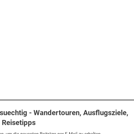
uechtig - Wandertouren, Ausflugsziele,
Reisetipps
n, um die neuesten Beiträge per E-Mail zu erhalten.