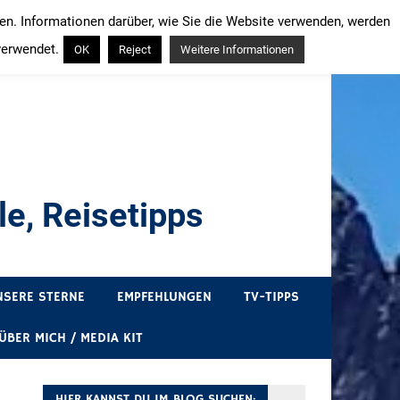
ren. Informationen darüber, wie Sie die Website verwenden, werden
verwendet.
OK
Reject
Weitere Informationen
e, Reisetipps
draußen sind. In Deutschland und überall!
NSERE STERNE
EMPFEHLUNGEN
TV-TIPPS
ÜBER MICH / MEDIA KIT
HIER KANNST DU IM BLOG SUCHEN: