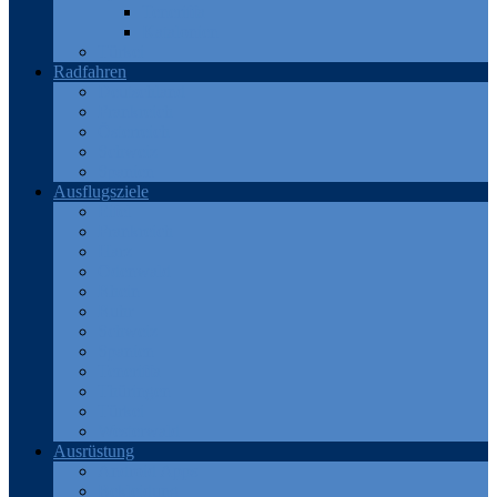
Teneriffa
Katalonien
Türkei
Radfahren
Deutschland
Frankreich
Österreich
Schweiz
Spanien
Ausflugsziele
Eifel
Frankreich
Harz
Odenwald
Rhein
Ruhr
Schweiz
Spanien
Teneriffa
Thüringen
Türkei
Westerwald
Ausrüstung
Android Apps
Bekleidung