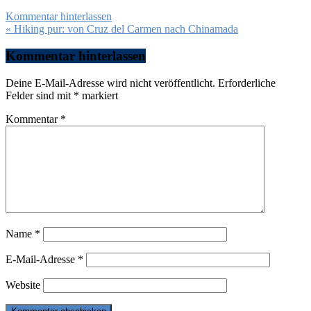
Kommentar hinterlassen
Beitragsnavigation
« Hiking pur: von Cruz del Carmen nach Chinamada
Kommentar hinterlassen
Deine E-Mail-Adresse wird nicht veröffentlicht.
Erforderliche
Felder sind mit
*
markiert
Kommentar
*
Name
*
E-Mail-Adresse
*
Website