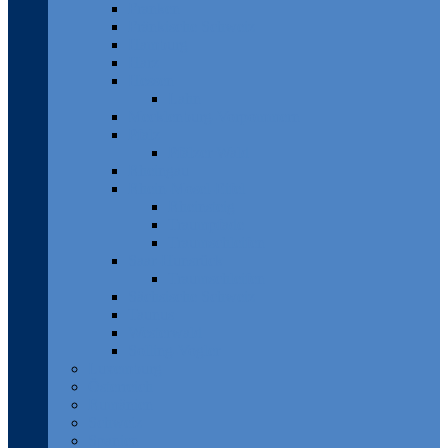
Franken
Fränkische Schweiz
Hamburg
Harz
Hessen
Lahn
Mecklenburg-Vorpommern
Pfalz
Pfälzer Wald
Rheingau
Rhein-Mosel-Eifel
Rheinsteig
Traumpfade
Traumschleifen
Saar-Hunsrück
Traumschleifen
Sächsische Schweiz
Taunus
Westerwald
Solling-Vogler
Luxemburg
Österreich
Rumänien
Schweiz
Spanien