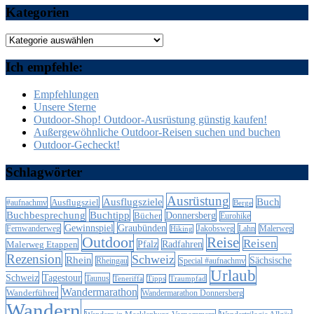
Kategorien
Kategorien
Ich empfehle:
Empfehlungen
Unsere Sterne
Outdoor-Shop! Outdoor-Ausrüstung günstig kaufen!
Außergewöhnliche Outdoor-Reisen suchen und buchen
Outdoor-Gecheckt!
Schlagwörter
Ausrüstung
Ausflugsziele
Buch
Ausflugsziel
#aufnachmv
Berge
Buchbesprechung
Buchtipp
Donnersberg
Bücher
Eurohike
Gewinnspiel
Graubünden
Lahn
Fernwanderweg
Jakobsweg
Malerweg
Hiking
Outdoor
Reise
Reisen
Malerweg Etappen
Pfalz
Radfahren
Rezension
Schweiz
Rhein
Sächsische
Special #aufnachmv
Rheingau
Urlaub
Schweiz
Tagestour
Taunus
Teneriffa
Tipps
Traumpfad
Wandermarathon
Wanderführer
Wandermarathon Donnersberg
Wandern