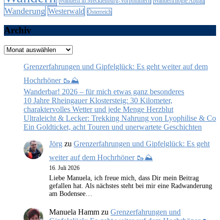
Wandern in Mecklenburg-Vorpommern
Wandertrilogie Allgäu
Wanderung
Westerwald
Österreich
Archiv
Archiv
Grenzerfahrungen und Gipfelglück: Es geht weiter auf dem
Hochrhöner 🥾⛰️
Wanderbar! 2026 – für mich etwas ganz besonderes
10 Jahre Rheingauer Klostersteig: 30 Kilometer,
charaktervolles Wetter und jede Menge Herzblut
Ultraleicht & Lecker: Trekking Nahrung von Lyophilise & Co
Ein Goldticket, acht Touren und unerwartete Geschichten
Jörg
zu
Grenzerfahrungen und Gipfelglück: Es geht
weiter auf dem Hochrhöner 🥾⛰️
16. Juli 2026
Liebe Manuela, ich freue mich, dass Dir mein Beitrag
gefallen hat. Als nächstes steht bei mir eine Radwanderung
am Bodensee…
Manuela Hamm
zu
Grenzerfahrungen und