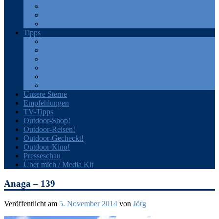
GPS
Rucksäcke
Sonstiges
Tipps
Bücher
Filme
Outdoor-Portale
Produkte
Veranstaltungen
Zeitschriften
Unsere Sterne
Empfehlungen
TV-Tipps
Outdoor-Shop!
Outdoor-Reisen!
Outdoor-Gecheckt!
Outdoor-Kino!
Presseschau
Über mich / Media Kit
Anaga – 139
Veröffentlicht am
5. November 2014
von
Jörg