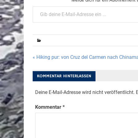
Gib deine E-Mail-Adresse ein ...
Beitragsnavigation
« Hiking pur: von Cruz del Carmen nach Chinam
KOMMENTAR HINTERLASSEN
Deine E-Mail-Adresse wird nicht veröffentlicht.
E
Kommentar
*