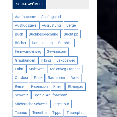
SCHLAGWÖRTER
#aufnachmv
Ausflugsziel
Ausflugsziele
Ausrüstung
Berge
Buch
Buchbesprechung
Buchtipp
Bücher
Donnersberg
Eurohike
Fernwanderweg
Gewinnspiel
Graubünden
Hiking
Jakobsweg
Lahn
Malerweg
Malerweg Etappen
Outdoor
Pfalz
Radfahren
Reise
Reisen
Rezension
Rhein
Rheingau
Schweiz
Special #aufnachmv
Sächsische Schweiz
Tagestour
Taunus
Teneriffa
Tipps
Traumpfad