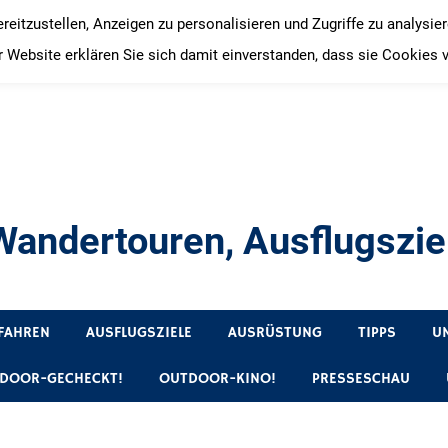
itzustellen, Anzeigen zu personalisieren und Zugriffe zu analysie
 Website erklären Sie sich damit einverstanden, dass sie Cookies 
andertouren, Ausflugsziel
, Produkttests und Buchrezensionen. Ein Blog für alle, die gern 
FAHREN
AUSFLUGSZIELE
AUSRÜSTUNG
TIPPS
U
DOOR-GECHECKT!
OUTDOOR-KINO!
PRESSESCHAU