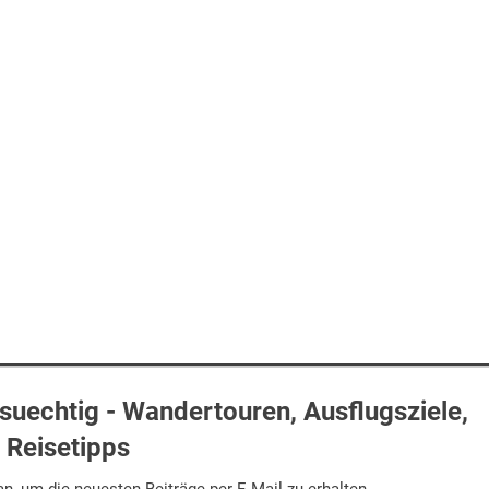
uechtig - Wandertouren, Ausflugsziele,
Reisetipps
n, um die neuesten Beiträge per E-Mail zu erhalten.