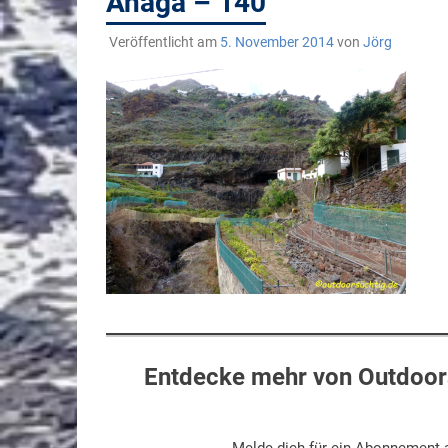
Anaga – 140
Veröffentlicht am
5. November 2014
von
Jörg
Entdecke mehr von Outdoors
Melde dich für ein Abonnement a