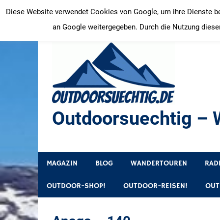
Zum
Diese Website verwendet Cookies von Google, um ihre Dienste bere
Inhalt
an Google weitergegeben. Durch die Nutzung dieser
springen
Outdoorsuechtig – W
Outdoor, Wandertouren, Ausflugsziele, Reisetipps
MAGAZIN
BLOG
WANDERTOUREN
RAD
OUTDOOR-SHOP!
OUTDOOR-REISEN!
OUT