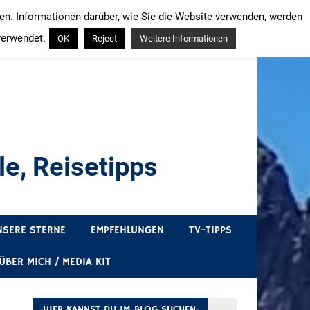
ren. Informationen darüber, wie Sie die Website verwenden, werden
verwendet.
OK
Reject
Weitere Informationen
e, Reisetipps
draußen sind. In Deutschland und überall!
NSERE STERNE
EMPFEHLUNGEN
TV-TIPPS
ÜBER MICH / MEDIA KIT
HIER KANNST DU IM BLOG SUCHEN: