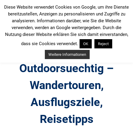
Zum
Diese Website verwendet Cookies von Google, um ihre Dienste
Inhalt
bereitzustellen, Anzeigen zu personalisieren und Zugriffe zu
springen
analysieren. Informationen darüber, wie Sie die Website
verwenden, werden an Google weitergegeben. Durch die
Nutzung dieser Website erklären Sie sich damit einverstanden,
dass sie Cookies verwendet.
OK
Reject
Weitere Informationen
Outdoorsuechtig –
Wandertouren,
Ausflugsziele,
Reisetipps
Outdoor, Wandertouren, Ausflugsziele, Reisetipps,