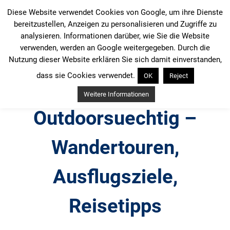
Zum
Diese Website verwendet Cookies von Google, um ihre Dienste
Inhalt
bereitzustellen, Anzeigen zu personalisieren und Zugriffe zu
springen
analysieren. Informationen darüber, wie Sie die Website
verwenden, werden an Google weitergegeben. Durch die
Nutzung dieser Website erklären Sie sich damit einverstanden,
dass sie Cookies verwendet.
OK
Reject
Weitere Informationen
Outdoorsuechtig –
Wandertouren,
Ausflugsziele,
Reisetipps
Outdoor, Wandertouren, Ausflugsziele, Reisetipps,